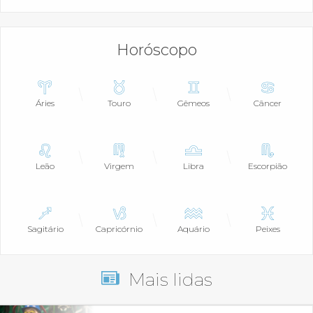
Horóscopo
Áries
Touro
Gêmeos
Câncer
Leão
Virgem
Libra
Escorpião
Sagitário
Capricórnio
Aquário
Peixes
Mais lidas