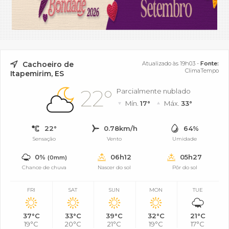
Cachoeiro de
Atualizado às 19h03 -
Fonte:
ClimaTempo
Itapemirim, ES
22°
Parcialmente nublado
Mín.
17°
Máx.
33°
22°
0.78km/h
64%
Sensação
Vento
Umidade
0%
06h12
05h27
(0mm)
Chance de chuva
Nascer do sol
Pôr do sol
FRI
SAT
SUN
MON
TUE
37°C
33°C
39°C
32°C
21°C
19°C
20°C
21°C
19°C
17°C