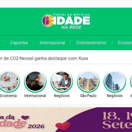
Esportes
Internacional
Entretenimento
Econo
 para regularização de débitos de água nesta sexta (7) e sábad
Economia
Internacional
Negócios
São Paulo
Negócios