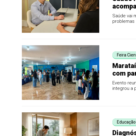
acompa
Saúde vai m
problemas 
sintomas ...
Feira Cien
Marataí
com par
Evento reun
integrou a
Educação
Diagnós