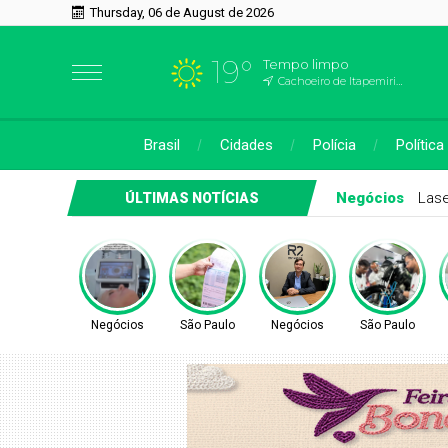
Thursday, 06 de August de 2026
19°
Tempo limpo
Cachoeiro de Itapemirim, ES
Brasil
Cidades
Polícia
Política
São Paulo
Comunidade de Guarulhos recebe atendimento
ÚLTIMAS NOTÍCIAS
Negócios
São Paulo
Negócios
São Paulo