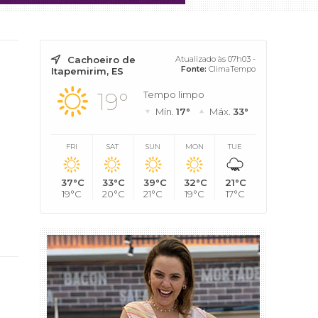
Cachoeiro de
Atualizado às 07h03 -
Fonte:
ClimaTempo
Itapemirim, ES
19°
Tempo limpo
Mín.
17°
Máx.
33°
FRI
SAT
SUN
MON
TUE
37°C
33°C
39°C
32°C
21°C
19°C
20°C
21°C
19°C
17°C