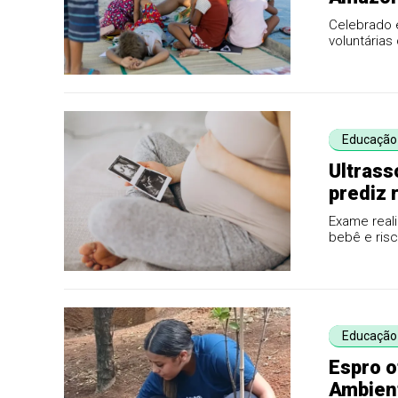
Celebrado 
voluntárias
Educação
Ultrass
prediz 
Exame real
bebê e risc
Maciel, es..
Educação
Espro o
Ambien