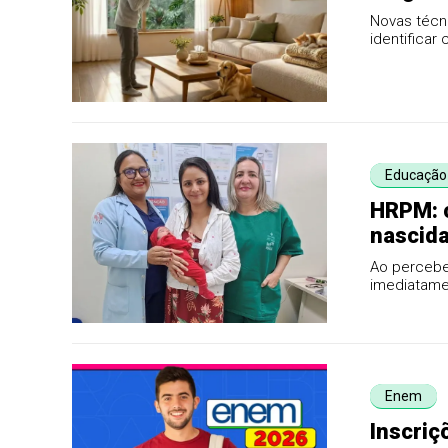
Novas técni
identificar
de t...
Educação
HRPM: c
nascid
Ao perceber
imediatame
promovida p
Enem
Inscriç