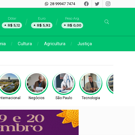
28 99947 7474
Dólar
Euro
Peso Arg.
R$ 5,12
R$ 5,92
R$ 0,00
mia
Cultura
Agricultura
Justiça
o (8)
Internacional
Negócios
São Paulo
Tecnologia
Geral