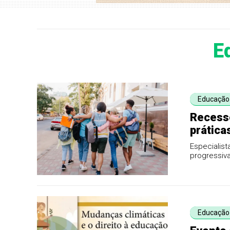
E
Educação
Recesso
prática
Especialist
progressiva
desca...
Educação