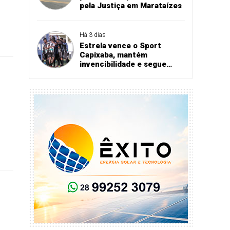
pela Justiça em Marataízes
Há 3 dias
Estrela vence o Sport
Capixaba, mantém
invencibilidade e segue
firme na Série B