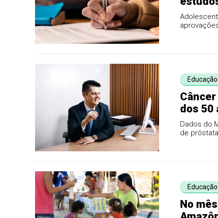
estudo
Adolescent
aprovações
como a nov
Educação
Câncer 
dos 50
Dados do M
de próstat
2020 e 2024.
Educação
No mês 
Amazôn