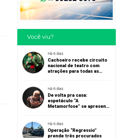
Você viu?
Há 6 dias
Cachoeiro recebe circuito
nacional de teatro com
atrações para todas as
idades
Há 6 dias
De volta pra casa:
espetáculo “A
Metamorfose” se apresenta
em Cachoeiro
Há 6 dias
Operação “Regressio”
prende três procurados