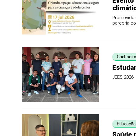
Evento 
climáti
Promovido 
parceria co
públic...
Cachoeir
Estudan
JEES 2026
Educação
Saúde n