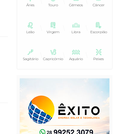
Áries
Touro
Gêmeos
Câncer
Leão
Virgem
Libra
Escorpião
Sagitário
Capricórnio
Aquário
Peixes