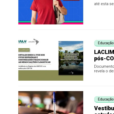
até esta se
Educação
LACLIMA
pós-CO
Documento 
revela o d
decisões f
Educação
Vestibu