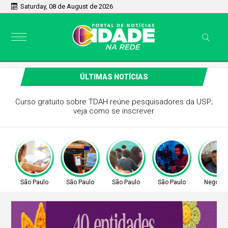
Saturday, 08 de August de 2026
ÚLTIMAS NOTÍCIAS
Sem tempo de ir ao Poupatempo? Veja estações de
Metrô com totens de autoatendimento
São Paulo
São Paulo
São Paulo
São Paulo
Negócio