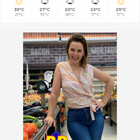
39°C
27°C
20°C
23°C
29°C
21°C
19°C
18°C
17°C
17°C