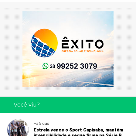
Você viu?
Há 5 dias
Estrela vence o Sport Capixaba, mantém
invencibilidade e segue firme na Série B