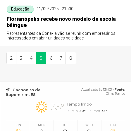
11/09/2025 - 21h00
Educação
Florianópolis recebe novo modelo de escola
bilíngue
Representantes da Conexia vão se reunir com empresários
interessados em abrir unidades na cidade
2
3
4
5
6
7
8
Cachoeiro de
Atualizado às 13h03 -
Fonte:
ClimaTempo
Itapemirim, ES
35°
Tempo limpo
Mín.
20°
Máx.
35°
SUN
MON
TUE
WED
THU