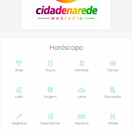
Horóscopo
Áries
Touro
Gêmeos
Câncer
Leão
Virgem
Libra
Escorpião
Sagitário
Capricórnio
Aquário
Peixes