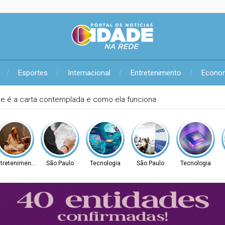
Esportes
Internacional
Entretenimento
Econo
para Ilha Solteira; veja como se inscrever
tretenimento
São Paulo
Tecnologia
São Paulo
Tecnologia