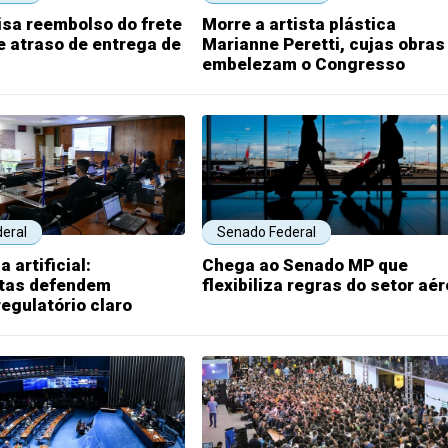
sa reembolso do frete
Morre a artista plástica
 atraso de entrega de
Marianne Peretti, cujas obras
embelezam o Congresso
eral
Senado Federal
a artificial:
Chega ao Senado MP que
stas defendem
flexibiliza regras do setor aé
egulatório claro