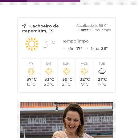
Cachoeiro de
Atualizado às 16h04 -
Fonte:
ClimaTempo
Itapemirim, ES
31°
Tempo limpo
Mín.
17°
Máx.
33°
FRI
SAT
SUN
MON
TUE
37°C
33°C
39°C
32°C
21°C
19°C
20°C
21°C
19°C
17°C