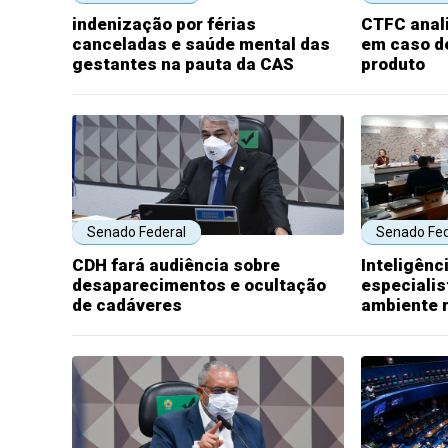
indenização por férias
CTFC anali
canceladas e saúde mental das
em caso de
gestantes na pauta da CAS
produto
Senado Federal
Senado Fed
CDH fará audiência sobre
Inteligênci
desaparecimentos e ocultação
especiali
de cadáveres
ambiente r