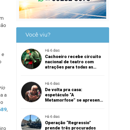
um
ção
Você viu?
Há 6 dias
 e
Cachoeiro recebe circuito
o
nacional de teatro com
atrações para todas as
idades
Há 6 dias
rio
De volta pra casa:
a a
espetáculo “A
Metamorfose” se apresenta
 o
em Cachoeiro
689
,
Há 6 dias
Operação “Regressio”
iro
prende três procurados