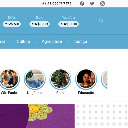
28 99947 7474
Dólar
Euro
Peso Arg.
R$ 5,11
R$ 5,89
R$ 0,00
mia
Cultura
Agricultura
Justiça
São Paulo
Negócios
Geral
Educação
Geral