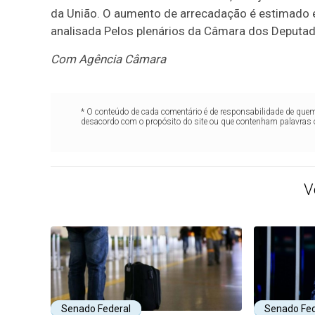
da União. O aumento de arrecadação é estimado e
analisada Pelos plenários da Câmara dos Deputa
Com Agência Câmara
* O conteúdo de cada comentário é de responsabilidade de quem 
desacordo com o propósito do site ou que contenham palavras 
V
Senado Federal
Senado Fed