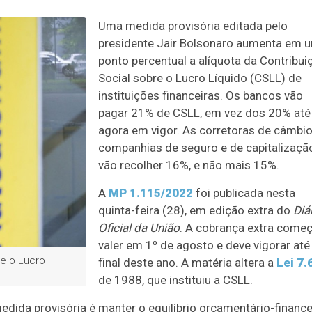
Uma medida provisória editada pelo
presidente Jair Bolsonaro aumenta em 
ponto percentual a alíquota da Contribui
Social sobre o Lucro Líquido (CSLL) de
instituições financeiras. Os bancos vão
pagar 21% de CSLL, em vez dos 20% até
agora em vigor. As corretoras de câmbio
companhias de seguro e de capitalizaçã
vão recolher 16%, e não mais 15%.
A
MP 1.115/2022
foi publicada nesta
quinta-feira (28), em edição extra do
Diá
Oficial da União
. A cobrança extra começ
valer em 1º de agosto e deve vigorar até
e o Lucro
final deste ano. A matéria altera a
Lei 7.
de 1988, que instituiu a CSLL.
edida provisória é manter o equilíbrio orçamentário-finance