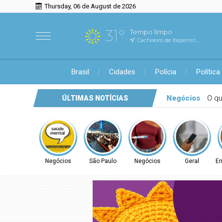
Thursday, 06 de August de 2026
31°
Tempo limpo
Cachoeiro de Itapemirim, ES
Brasil
Cidades
Polícia
Política
Carreta de prevenção do câncer de mama leva exames gratuitos 
ÚLTIMAS NOTÍCIAS
Negócios
São Paulo
Negócios
Geral
En