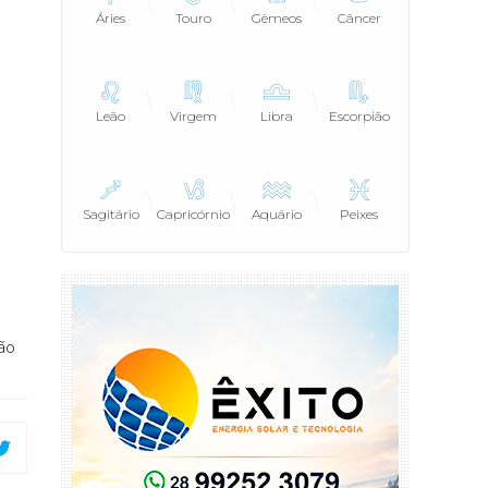
Áries
Touro
Gêmeos
Câncer
Leão
Virgem
Libra
Escorpião
Sagitário
Capricórnio
Aquário
Peixes
ão