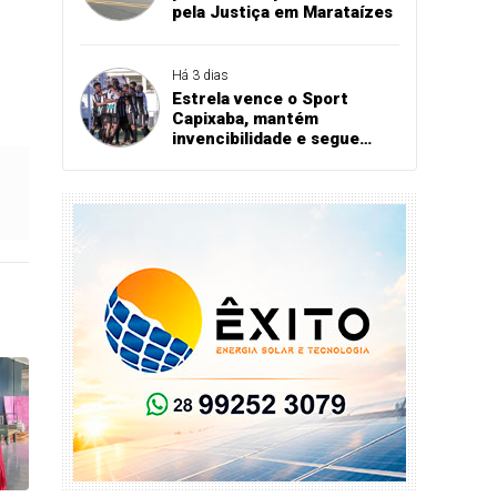
pela Justiça em Marataízes
Há 3 dias
Estrela vence o Sport
Capixaba, mantém
invencibilidade e segue
firme na Série B