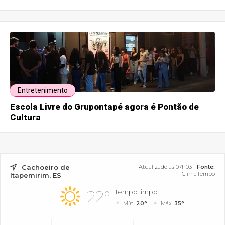
Entretenimento
Escola Livre do Grupontapé agora é Pontão de
Cultura
Cachoeiro de
Atualizado às 07h03 -
Fonte:
ClimaTempo
Itapemirim, ES
22°
Tempo limpo
Mín.
20°
Máx.
35°