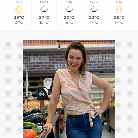
SUN
MON
TUE
WED
THU
39°C
27°C
20°C
23°C
29°C
21°C
19°C
18°C
17°C
17°C