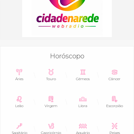
Horóscopo
Áries
Touro
Gêmeos
Câncer
Leão
Virgem
Libra
Escorpião
Sagitário
Capricórnio
Aquário
Peixes