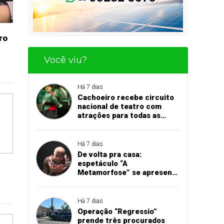
ro
Você viu?
Há 7 dias
Cachoeiro recebe circuito
nacional de teatro com
atrações para todas as
idades
Há 7 dias
De volta pra casa:
espetáculo “A
Metamorfose” se apresenta
em Cachoeiro
Há 7 dias
Operação “Regressio”
prende três procurados