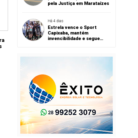
pela Justiça em Marataízes
Há 4 dias
Estrela vence o Sport
Capixaba, mantém
invencibilidade e segue
ra
firme na Série B
s