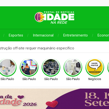
Esportes
Internacional
Entretenimento
Econo
São Paulo
São Paulo
São Paulo
São Paulo
Negócios