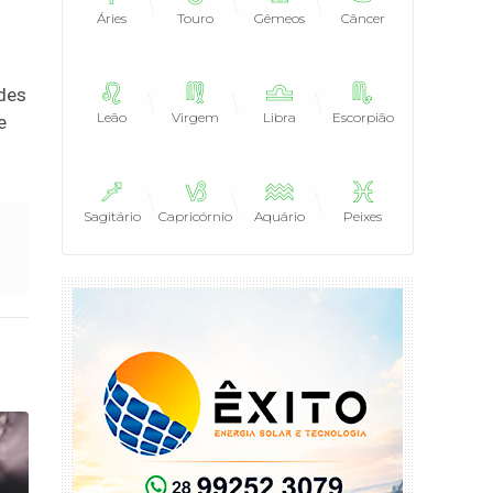
Áries
Touro
Gêmeos
Câncer
ades
Leão
Virgem
Libra
Escorpião
e
Sagitário
Capricórnio
Aquário
Peixes