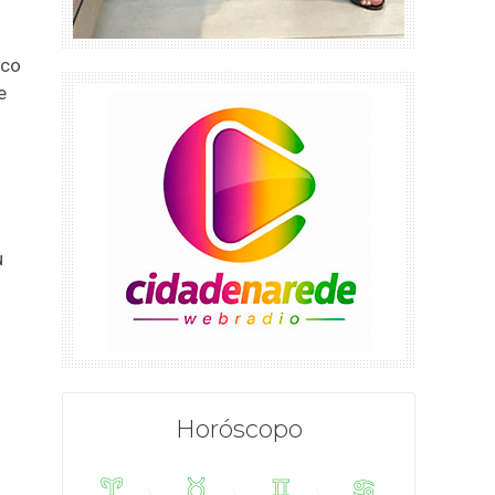
ico
e
u
Horóscopo