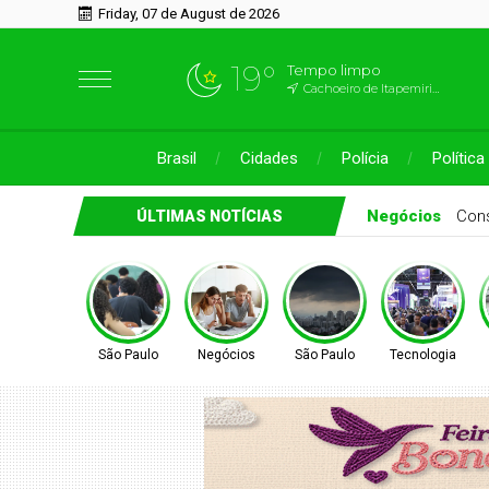
Friday, 07 de August de 2026
19°
Tempo limpo
Cachoeiro de Itapemirim, ES
Brasil
Cidades
Polícia
Política
lo
Provão Paulista Seriado: confira o edital da edição de 2026
ÚLTIMAS NOTÍCIAS
São Paulo
Negócios
São Paulo
Tecnologia