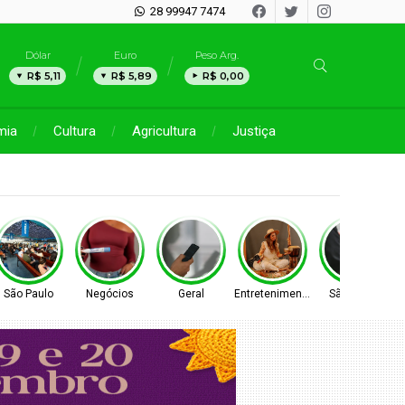
28 99947 7474
Dólar
Euro
Peso Arg.
R$ 5,11
R$ 5,89
R$ 0,00
mia
Cultura
Agricultura
Justiça
São Paulo
Negócios
Geral
Entretenimento
São Paulo