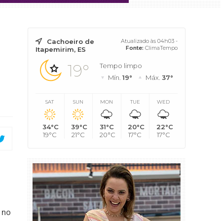
Cachoeiro de
Atualizado às 04h03 -
Fonte:
ClimaTempo
Itapemirim, ES
19°
Tempo limpo
Mín.
19°
Máx.
37°
SAT
SUN
MON
TUE
WED
34°C
39°C
31°C
20°C
22°C
19°C
21°C
20°C
17°C
17°C
 no