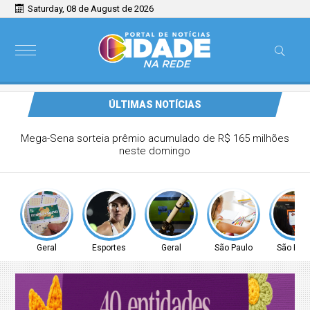
Saturday, 08 de August de 2026
ÚLTIMAS NOTÍCIAS
Tenista Bia Haddad anuncia pausa na carreira neste
segundo semestre
Geral
Esportes
Geral
São Paulo
São Pau