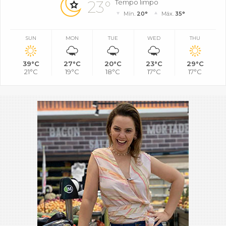
23°
Tempo limpo
Mín.
20°
Máx.
35°
SUN
MON
TUE
WED
THU
39°C
27°C
20°C
23°C
29°C
21°C
19°C
18°C
17°C
17°C