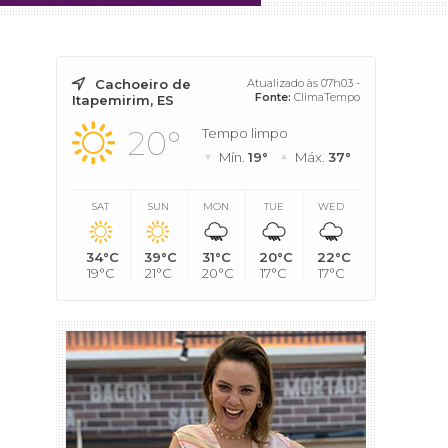
Cachoeiro de
Atualizado às 07h03 -
Fonte:
ClimaTempo
Itapemirim, ES
20°
Tempo limpo
Mín.
19°
Máx.
37°
SAT
SUN
MON
TUE
WED
34°C
39°C
31°C
20°C
22°C
19°C
21°C
20°C
17°C
17°C