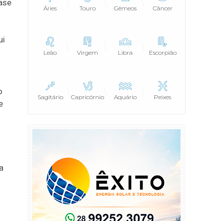
ase
Áries
Touro
Gêmeos
Câncer
ui
Leão
Virgem
Libra
Escorpião
o
Sagitário
Capricórnio
Aquário
Peixes
e
a