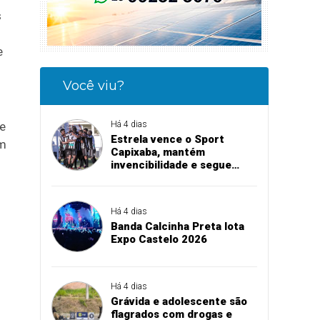
s
e
Você viu?
ue
Há 4 dias
Estrela vence o Sport
em
Capixaba, mantém
invencibilidade e segue
firme na Série B
Há 4 dias
Banda Calcinha Preta lota
Expo Castelo 2026
Há 4 dias
Grávida e adolescente são
flagrados com drogas e