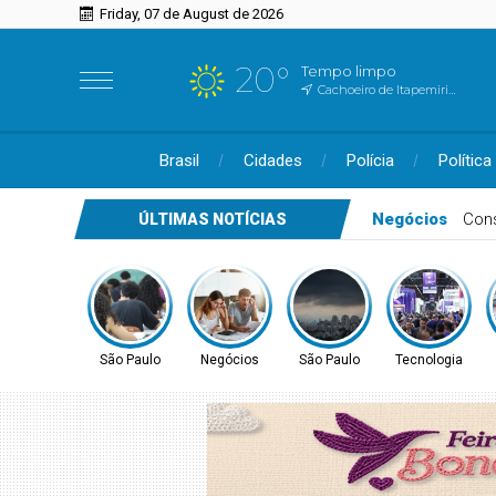
Friday, 07 de August de 2026
20°
Tempo limpo
Cachoeiro de Itapemirim, ES
Brasil
Cidades
Polícia
Política
São Paulo
Prov
ÚLTIMAS NOTÍCIAS
São Paulo
Negócios
São Paulo
Tecnologia