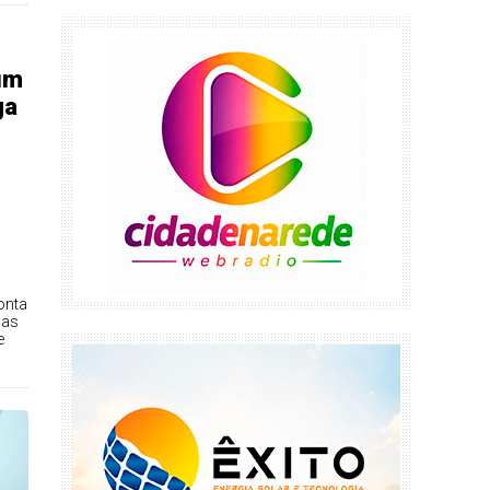
 um
ga
conta
 as
e