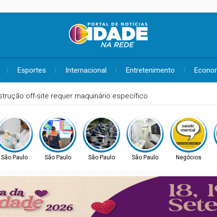
Esportes
Internacional
Entretenimento
Econo
ão Paulista Seriado: confira o edital da edição de 2026
São Paulo
São Paulo
São Paulo
São Paulo
Negócios