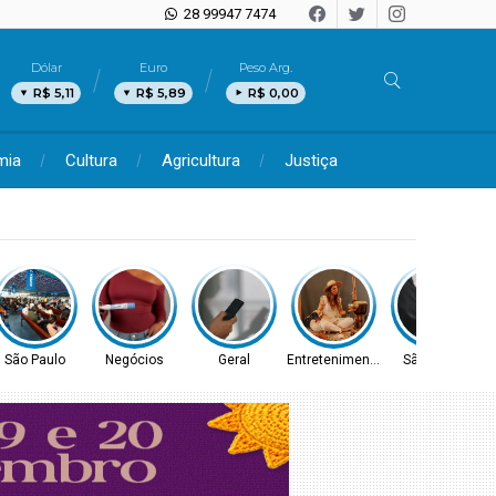
28 99947 7474
Dólar
Euro
Peso Arg.
R$ 5,11
R$ 5,89
R$ 0,00
mia
Cultura
Agricultura
Justiça
São Paulo
Negócios
Geral
Entretenimento
São Paulo