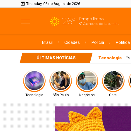
Thursday, 06 de August de 2026
26°
Tempo limpo
Cachoeiro de Itapemirim, ES
Brasil
Cidades
Polícia
Política
São Paulo
Conhe
ÚLTIMAS NOTÍCIAS
Tecnologia
São Paulo
Negócios
Geral