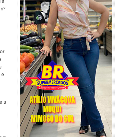
la
 nº
or
e
e
 e
e a