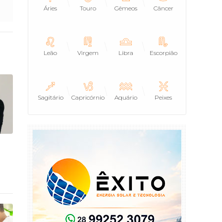
Áries
Touro
Gêmeos
Câncer
Leão
Virgem
Libra
Escorpião
Sagitário
Capricórnio
Aquário
Peixes