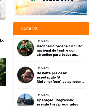
Você viu?
lo
Há 6 dias
Cachoeiro recebe circuito
nacional de teatro com
atrações para todas as
idades
Há 6 dias
De volta pra casa:
espetáculo “A
Metamorfose” se apresenta
em Cachoeiro
Há 6 dias
Operação “Regressio”
prende três procurados