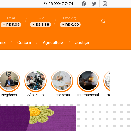
28 99947 7474
Dólar
Euro
Peso Arg.
R$ 5,09
R$ 5,88
R$ 0,00
mia
Cultura
Agricultura
Justiça
a de SP para reforçar a aprendizagem
Negócios
São Paulo
Economia
Internacional
Negócios