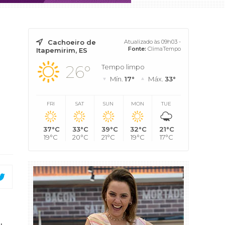
Cachoeiro de
Atualizado às 09h03 -
Fonte:
ClimaTempo
Itapemirim, ES
26°
Tempo limpo
Mín.
17°
Máx.
33°
FRI
SAT
SUN
MON
TUE
37°C
33°C
39°C
32°C
21°C
19°C
20°C
21°C
19°C
17°C