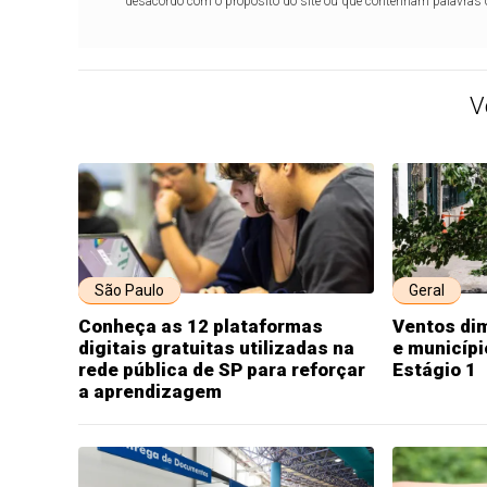
desacordo com o propósito do site ou que contenham palavras 
V
São Paulo
Geral
Conheça as 12 plataformas
Ventos di
digitais gratuitas utilizadas na
e municípi
rede pública de SP para reforçar
Estágio 1
a aprendizagem