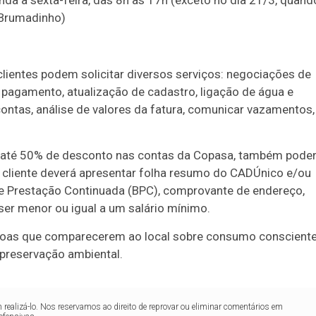
unda a sexta-feira, das 8h às 17h (exceto no dia 21/3, quand
o de Brumadinho)
lientes podem solicitar diversos serviços: negociações de
pagamento, atualização de cadastro, ligação de água e
contas, análise de valores da fatura, comunicar vazamentos,
ede até 50% de desconto nas contas da Copasa, também pode
, o cliente deverá apresentar folha resumo do CADÚnico e/ou
de Prestação Continuada (BPC), comprovante de endereço,
er menor ou igual a um salário mínimo.
soas que comparecerem ao local sobre consumo conscient
 preservação ambiental.
realizá-lo. Nos reservamos ao direito de reprovar ou eliminar comentários em