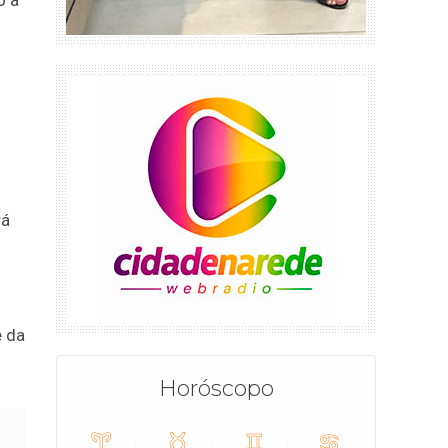
o a
rá
e da
Horóscopo