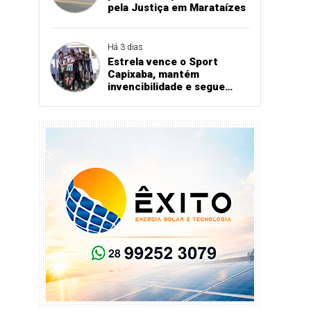
pela Justiça em Marataízes
Há 3 dias
Estrela vence o Sport
Capixaba, mantém
invencibilidade e segue
firme na Série B