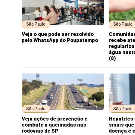
São Paulo
São Paulo
Veja o que pode ser resolvido
Comunidad
pelo WhatsApp do Poupatempo
recebe at
regulariza
água nesta
(8)
São Paulo
São Paulo
Veja ações de prevenção e
Hepatites 
combate a queimadas nas
sinais que
rodovias de SP
doença e 