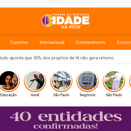
Esportes
Internacional
Entretenimento
Econo
ça as 12 plataformas digitais gratuitas utilizadas na rede públic
Educação
Geral
São Paulo
Negócios
São Paulo