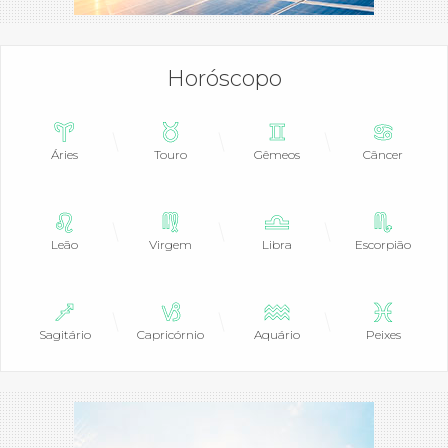
Horóscopo
Áries
Touro
Gêmeos
Câncer
Leão
Virgem
Libra
Escorpião
Sagitário
Capricórnio
Aquário
Peixes