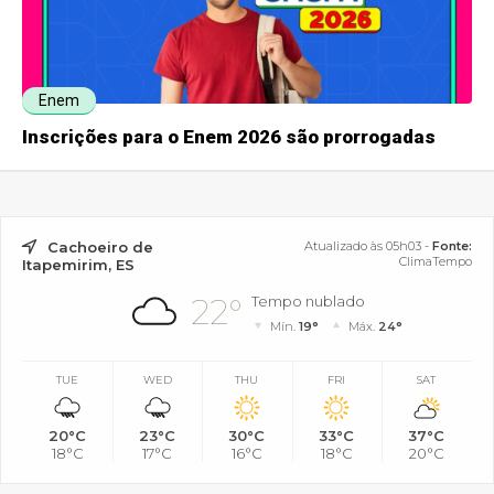
Enem
Inscrições para o Enem 2026 são prorrogadas
Cachoeiro de
Atualizado às 05h03 -
Fonte:
ClimaTempo
Itapemirim, ES
22°
Tempo nublado
Mín.
19°
Máx.
24°
TUE
WED
THU
FRI
SAT
20°C
23°C
30°C
33°C
37°C
18°C
17°C
16°C
18°C
20°C