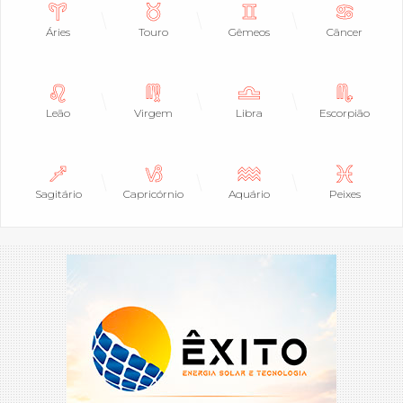
Áries
Touro
Gêmeos
Câncer
Leão
Virgem
Libra
Escorpião
Sagitário
Capricórnio
Aquário
Peixes