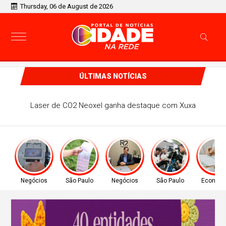
Thursday, 06 de August de 2026
ÚLTIMAS NOTÍCIAS
Comunidade de Guarulhos recebe atendimento para
regularização de débitos de água nesta sexta (7) e sábado
(8)
Negócios
São Paulo
Negócios
São Paulo
Econom