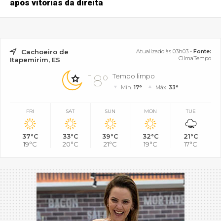
após vitórias da direita
Cachoeiro de
Atualizado às 03h03 -
Fonte:
ClimaTempo
Itapemirim, ES
18°
Tempo limpo
Mín.
17°
Máx.
33°
FRI
SAT
SUN
MON
TUE
37°C
33°C
39°C
32°C
21°C
19°C
20°C
21°C
19°C
17°C