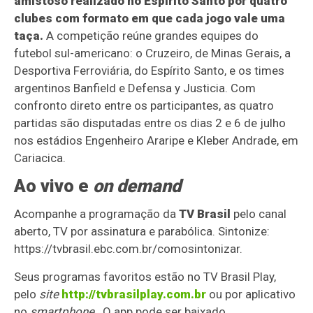
amistoso realizado no Espírito Santo por quatro
clubes com formato em que cada jogo vale uma
taça.
A competição reúne grandes equipes do
futebol sul-americano: o Cruzeiro, de Minas Gerais, a
Desportiva Ferroviária, do Espírito Santo, e os times
argentinos Banfield e Defensa y Justicia. Com
confronto direto entre os participantes, as quatro
partidas são disputadas entre os dias 2 e 6 de julho
nos estádios Engenheiro Araripe e Kleber Andrade, em
Cariacica.
Ao vivo e
on demand
Acompanhe a programação da
TV Brasil
pelo canal
aberto, TV por assinatura e parabólica. Sintonize:
https://tvbrasil.ebc.com.br/comosintonizar.
Seus programas favoritos estão no TV Brasil Play,
pelo
site
http://tvbrasilplay.com.br
ou por aplicativo
no
smartphone
. O app pode ser baixado