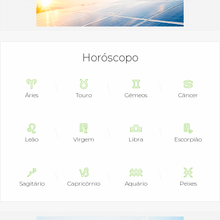
Horóscopo
Áries
Touro
Gêmeos
Câncer
Leão
Virgem
Libra
Escorpião
Sagitário
Capricórnio
Aquário
Peixes