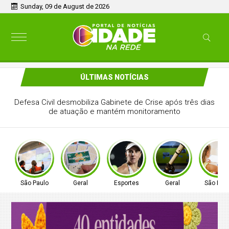
Sunday, 09 de August de 2026
ÚLTIMAS NOTÍCIAS
Mega-Sena sorteia prêmio acumulado de R$ 165 milhões
neste domingo
São Paulo
Geral
Esportes
Geral
São Pau