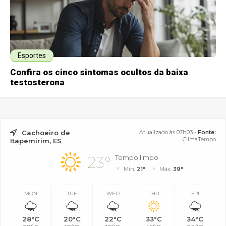
Esportes
Confira os cinco sintomas ocultos da baixa
testosterona
Cachoeiro de
Atualizado às 07h03 -
Fonte:
ClimaTempo
Itapemirim, ES
23°
Tempo limpo
Mín.
21°
Máx.
39°
MON
TUE
WED
THU
FRI
28°C
20°C
22°C
33°C
34°C