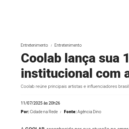
Entretenimento
Entretenimento
Coolab lança sua
institucional com 
Coolab reúne principais artistas e influenciadores bras
11/07/2025 às 20h26
Por:
Cidade na Rede
Fonte:
Agência Dino
A
COOLAB
, reconhecida por sua atuação no empre