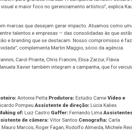
sual e maior foco no gerenciamento artístico”, explica Ka
 com marcas que desejam gerar impacto. Atuamos como um
entre talentos e empresas — das consolidadas às que estã
ção e branding que se destacam. Nosso compromisso é faz
etividade”, complementa Martin Maggio, sócio da agência.
annini, Carol Priante, Chris Francini, Elisa Zarzur, Flávia
 Manuela Xavier também integram a campanha, que foi veicu
oteiro:
Antonia Petta
Produtora:
Estúdio Carne
Vídeo e
icardo Pompeu
Assistente de direção:
Lúcia Kalies
Making of:
Luiz Castro
Gaffer:
Fernando Lima
Assistente
sistente de câmera:
Vitor Santos
Cenografia:
Carla
 Mauro Marcos, Roger Fagan, Rodolfo Almeida, Michele Rei