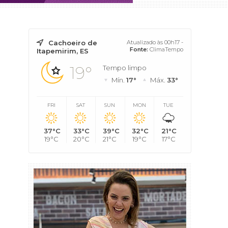
Cachoeiro de
Atualizado às 00h17 -
Fonte:
ClimaTempo
Itapemirim, ES
19°
Tempo limpo
Mín.
17°
Máx.
33°
FRI
SAT
SUN
MON
TUE
37°C
33°C
39°C
32°C
21°C
19°C
20°C
21°C
19°C
17°C