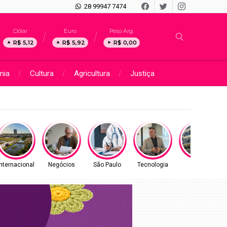
28 99947 7474
Dólar
Euro
Peso Arg.
R$ 5,12
R$ 5,92
R$ 0,00
mia
Cultura
Agricultura
Justiça
Internacional
Negócios
São Paulo
Tecnologia
Geral