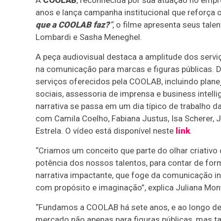
anos e lança campanha institucional que reforç
que a COOLAB faz?
”
, o filme apresenta seus tal
Lombardi e Sasha Meneghel.
A peça audiovisual destaca a amplitude dos servi
na comunicação para marcas e figuras públicas. 
serviços oferecidos pela COOLAB, incluindo plane
sociais, assessoria de imprensa e business intell
narrativa se passa em um dia típico de trabalho 
com Camila Coelho, Fabiana Justus, Isa Scherer,
Estrela. O vídeo está disponível neste
link
.
“Criamos um conceito que parte do olhar criativo 
potência dos nossos talentos, para contar de for
narrativa impactante, que foge da comunicação in
com propósito e imaginação”, explica Juliana Mon
“Fundamos a COOLAB há sete anos, e ao longo d
mercado não apenas para figuras públicas, mas