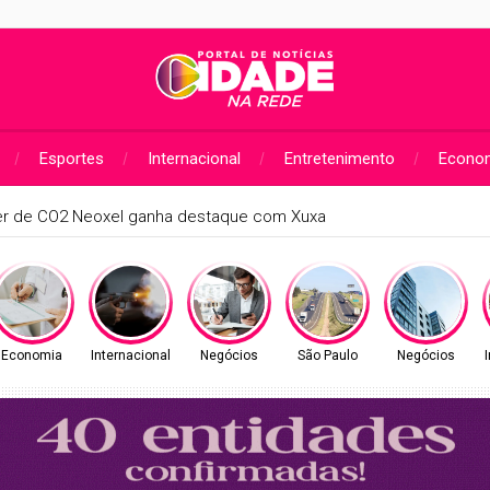
Esportes
Internacional
Entretenimento
Econo
ularização de débitos de água nesta sexta (7) e sábado (8)
Economia
Internacional
Negócios
São Paulo
Negócios