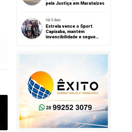
pela Justiça em Marataízes
Há 3 dias
Estrela vence o Sport
Capixaba, mantém
invencibilidade e segue
firme na Série B