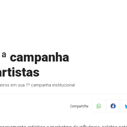
 1ª campanha
artistas
ileiros em sua 1ª campanha institucional
Compartilhe:
sariamento artístico e marketing de influência, celebra set