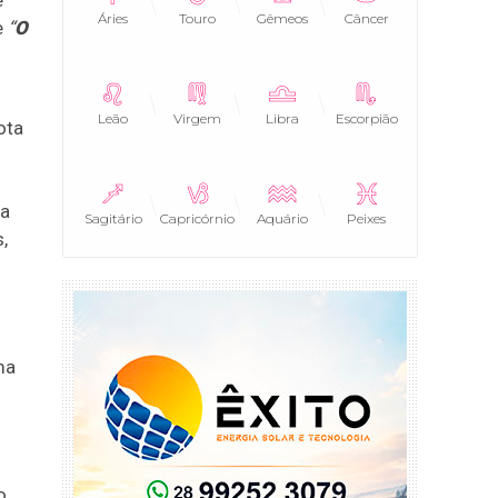
Áries
Touro
Gêmeos
Câncer
e
“
O
Leão
Virgem
Libra
Escorpião
ota
 a
Sagitário
Capricórnio
Aquário
Peixes
,
ma
o