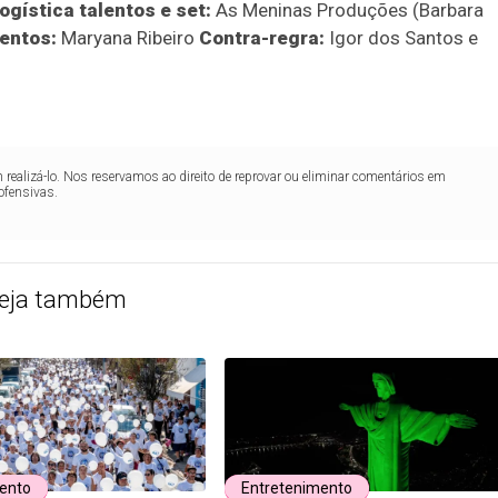
gística talentos e set:
As Meninas Produções (Barbara
lentos:
Maryana Ribeiro
Contra-regra:
Igor dos Santos e
realizá-lo. Nos reservamos ao direito de reprovar ou eliminar comentários em
ofensivas.
eja também
ento
Entretenimento