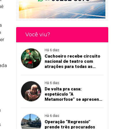
uê
a
o
Você viu?
er
Há 6 dias
Cachoeiro recebe circuito
nacional de teatro com
lada
atrações para todas as
idades
Há 6 dias
De volta pra casa:
espetáculo “A
Metamorfose” se apresenta
em Cachoeiro
s
Há 6 dias
Operação “Regressio”
s
prende três procurados