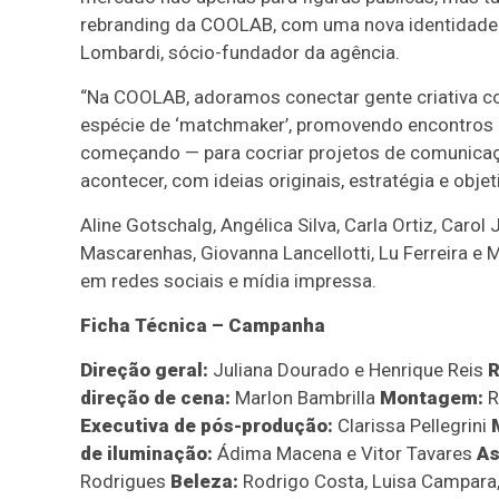
rebranding da COOLAB, com uma nova identidade vi
Lombardi, sócio-fundador da agência.
“Na COOLAB, adoramos conectar gente criativa
espécie de ‘matchmaker’, promovendo encontros 
começando — para cocriar projetos de comunica
acontecer, com ideias originais, estratégia e obj
Aline Gotschalg, Angélica Silva, Carla Ortiz, Carol J
Mascarenhas, Giovanna Lancellotti, Lu Ferreira e
em redes sociais e mídia impressa.
Ficha Técnica – Campanha
Direção geral:
Juliana Dourado e Henrique Reis
R
direção de cena:
Marlon Bambrilla
Montagem:
R
Executiva de pós-produção:
Clarissa Pellegrini
de iluminação:
Ádima Macena e Vitor Tavares
As
Rodrigues
Beleza:
Rodrigo Costa, Luisa Campara,