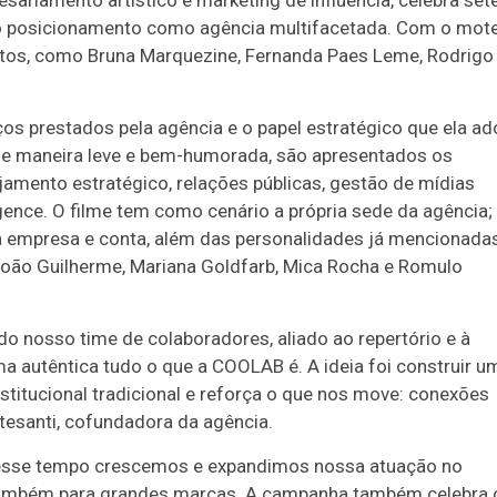
a o posicionamento como agência multifacetada. Com o mot
entos, como Bruna Marquezine, Fernanda Paes Leme, Rodrigo
ços prestados pela agência e o papel estratégico que ela ad
De maneira leve e bem-humorada, são apresentados os
jamento estratégico, relações públicas, gestão de mídias
igence. O filme tem como cenário a própria sede da agência;
da empresa e conta, além das personalidades já mencionadas
 João Guilherme, Mariana Goldfarb, Mica Rocha e Romulo
do nosso time de colaboradores, aliado ao repertório e à
ma autêntica tudo o que a COOLAB é. A ideia foi construir u
stitucional tradicional e reforça o que nos move: conexões
tesanti, cofundadora da agência.
esse tempo crescemos e expandimos nossa atuação no
 também para grandes marcas. A campanha também celebra 