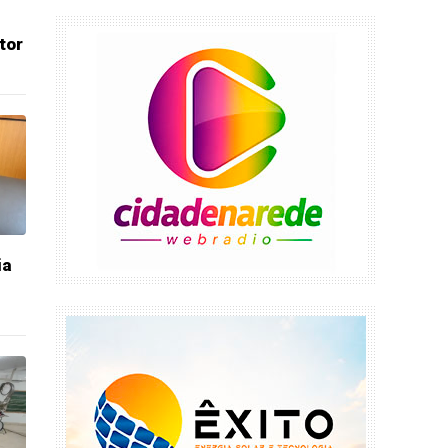
tor
ia