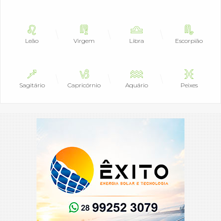
Leão
Virgem
Libra
Escorpião
Sagitário
Capricórnio
Aquário
Peixes