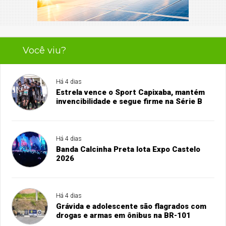
Você viu?
Há 4 dias
Estrela vence o Sport Capixaba, mantém
invencibilidade e segue firme na Série B
Há 4 dias
Banda Calcinha Preta lota Expo Castelo
2026
Há 4 dias
Grávida e adolescente são flagrados com
drogas e armas em ônibus na BR-101