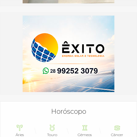
Horóscopo
Áries
Touro
Gêmeos
Câncer