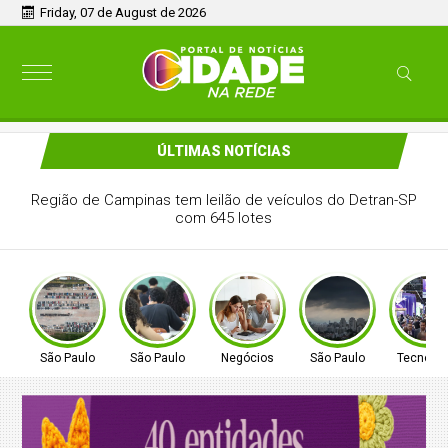
Friday, 07 de August de 2026
ÚLTIMAS NOTÍCIAS
Construção off-site requer maquinário específico
São Paulo
São Paulo
Negócios
São Paulo
Tecnolog