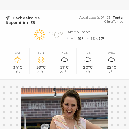
Cachoeiro de
Atualizado às 07h03 -
Fonte:
ClimaTempo
Itapemirim, ES
20°
Tempo limpo
Mín.
19°
Máx.
37°
SAT
SUN
MON
TUE
WED
34°C
39°C
31°C
20°C
22°C
19°C
21°C
20°C
17°C
17°C