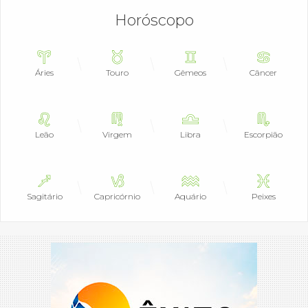
Horóscopo
Áries
Touro
Gêmeos
Câncer
Leão
Virgem
Libra
Escorpião
Sagitário
Capricórnio
Aquário
Peixes