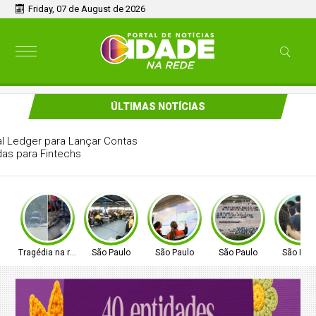
Friday, 07 de August de 2026
ÚLTIMAS NOTÍCIAS
OpenFX Adquire Global Ledger para Lançar Contas
Multimoedas para Fintechs
Tragédia na rodovia
São Paulo
São Paulo
São Paulo
São Pau