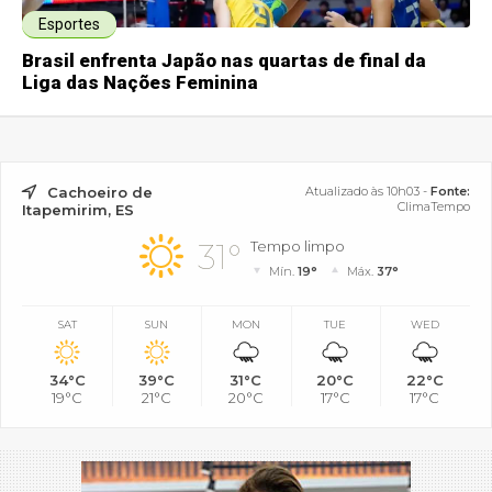
Esportes
Brasil enfrenta Japão nas quartas de final da
Liga das Nações Feminina
Cachoeiro de
Atualizado às 10h03 -
Fonte:
ClimaTempo
Itapemirim, ES
31°
Tempo limpo
Mín.
19°
Máx.
37°
SAT
SUN
MON
TUE
WED
34°C
39°C
31°C
20°C
22°C
19°C
21°C
20°C
17°C
17°C