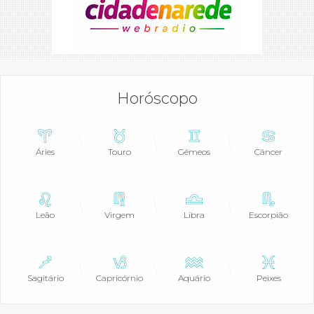
Horóscopo
Áries
Touro
Gêmeos
Câncer
Leão
Virgem
Libra
Escorpião
Sagitário
Capricórnio
Aquário
Peixes