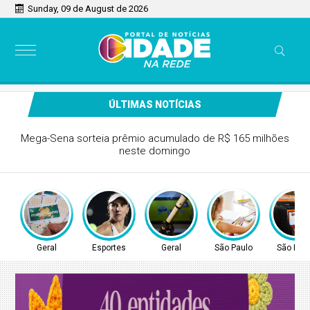
Sunday, 09 de August de 2026
ÚLTIMAS NOTÍCIAS
Tenista Bia Haddad anuncia pausa na carreira neste
segundo semestre
Geral
Esportes
Geral
São Paulo
São Pau