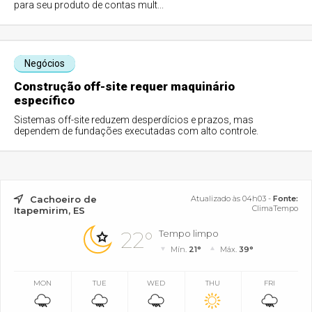
para seu produto de contas mult...
Negócios
Construção off-site requer maquinário
específico
Sistemas off-site reduzem desperdícios e prazos, mas
dependem de fundações executadas com alto controle.
Cachoeiro de
Atualizado às 04h03 -
Fonte:
ClimaTempo
Itapemirim, ES
22°
Tempo limpo
Mín.
21°
Máx.
39°
MON
TUE
WED
THU
FRI