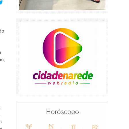
 do
h
as,
s
Horóscopo
.
s
as