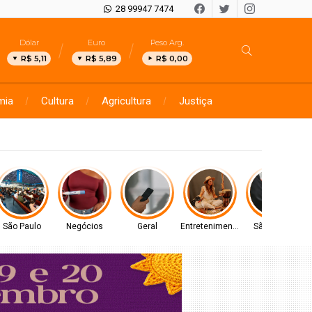
28 99947 7474
Dólar
Euro
Peso Arg.
R$ 5,11
R$ 5,89
R$ 0,00
mia
Cultura
Agricultura
Justiça
São Paulo
Negócios
Geral
Entretenimento
São Paulo