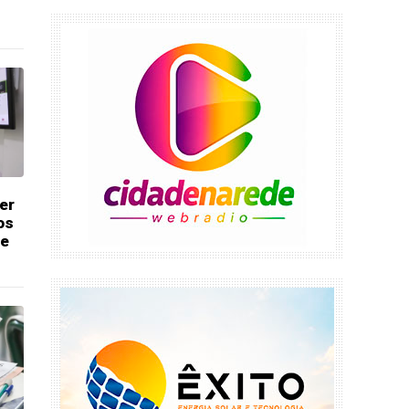
er
os
se