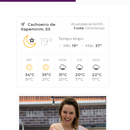
Cachoeiro de
Atualizado às 04h03 -
Fonte:
ClimaTempo
Itapemirim, ES
19°
Tempo limpo
Mín.
19°
Máx.
37°
SAT
SUN
MON
TUE
WED
34°C
39°C
31°C
20°C
22°C
19°C
21°C
20°C
17°C
17°C