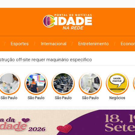
Esportes
Internacional
Entretenimento
Econo
ão Paulista Seriado: confira o edital da edição de 2026
São Paulo
São Paulo
São Paulo
São Paulo
Negócios