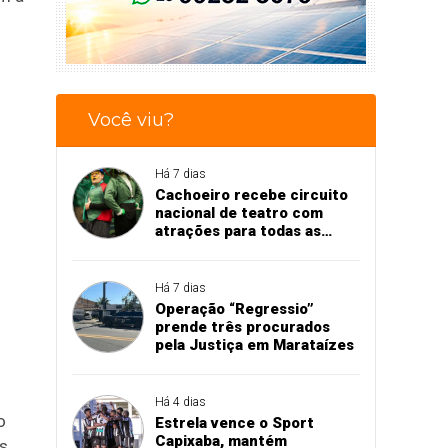
s
Você viu?
Há 7 dias
Cachoeiro recebe circuito
nacional de teatro com
atrações para todas as
idades
Há 7 dias
Operação “Regressio”
prende três procurados
pela Justiça em Marataízes
Há 4 dias
o
Estrela vence o Sport
Capixaba, mantém
s