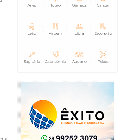
Áries
Touro
Gêmeos
Câncer
Leão
Virgem
Libra
Escorpião
Sagitário
Capricórnio
Aquário
Peixes
om a