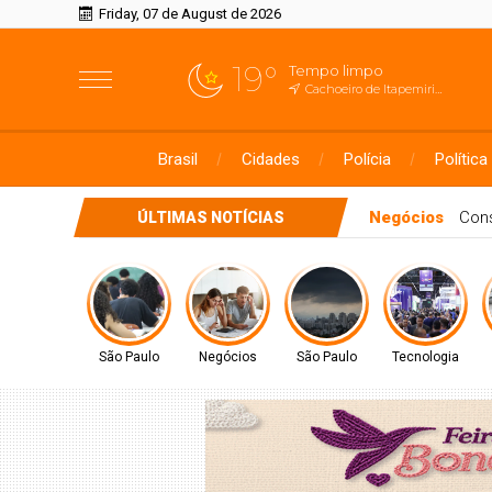
Friday, 07 de August de 2026
19°
Tempo limpo
Cachoeiro de Itapemirim, ES
Brasil
Cidades
Polícia
Política
São Paulo
Prov
ÚLTIMAS NOTÍCIAS
São Paulo
Negócios
São Paulo
Tecnologia