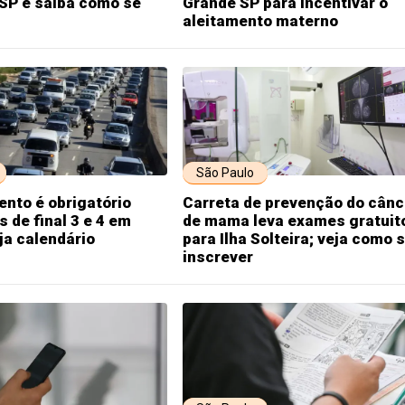
SP e saiba como se
Grande SP para incentivar o
aleitamento materno
São Paulo
nto é obrigatório
Carreta de prevenção do cânc
s de final 3 e 4 em
de mama leva exames gratuit
ja calendário
para Ilha Solteira; veja como 
inscrever