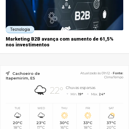
Tecnologia
Marketing B2B avança com aumento de 61,5%
nos investimentos
Cachoeiro de
Atualizado às 01h12 -
Fonte:
ClimaTempo
Itapemirim, ES
22°
Chuvas esparsas
Mín.
19°
Máx.
24°
TUE
WED
THU
FRI
SAT
20°C
23°C
30°C
33°C
37°C
18°C
17°C
16°C
18°C
20°C