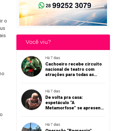
u
ir o
bus
ais
Você viu?
Há 7 dias
Cachoeiro recebe circuito
nacional de teatro com
mo
atrações para todas as
idades
Há 7 dias
De volta pra casa:
espetáculo “A
Metamorfose” se apresenta
em Cachoeiro
no
Há 7 dias
Operação “Regressio”