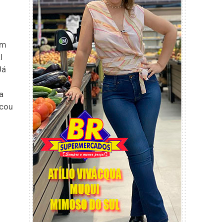
am
l
Já
a
icou