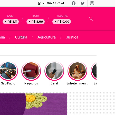
28 99947 7474
Dólar
Euro
Peso Arg.
R$ 5,11
R$ 5,89
R$ 0,00
mia
Cultura
Agricultura
Justiça
São Paulo
Negócios
Geral
Entretenimento
São Paulo