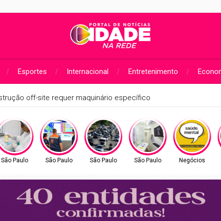
Esportes
Internacional
Entretenimento
Econo
ão Paulista Seriado: confira o edital da edição de 2026
São Paulo
São Paulo
São Paulo
São Paulo
Negócios