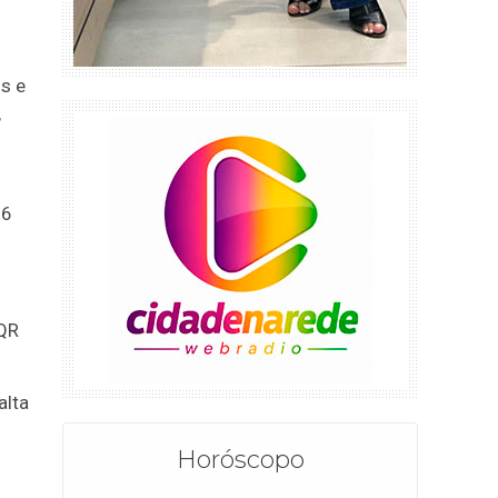
s e
,
76
 QR
alta
Horóscopo