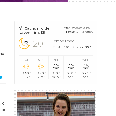
Cachoeiro de
Atualizado às 00h09 -
Fonte:
ClimaTempo
Itapemirim, ES
20°
Tempo limpo
Mín.
19°
Máx.
37°
smo
SAT
SUN
MON
TUE
WED
34°C
39°C
31°C
20°C
22°C
19°C
21°C
20°C
17°C
17°C
, o
 aos