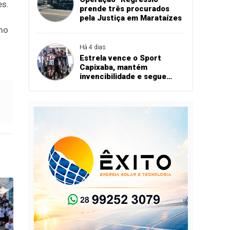
es.
prende três procurados
pela Justiça em Marataízes
mo
Há 4 dias
Estrela vence o Sport
Capixaba, mantém
invencibilidade e segue
firme na Série B