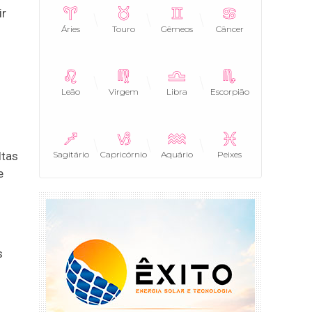
ir
Áries
Touro
Gêmeos
Câncer
Leão
Virgem
Libra
Escorpião
Sagitário
Capricórnio
Aquário
Peixes
ltas
e
s