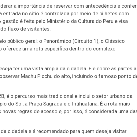
derar a importância de reservar com antecedência e confer
e a entrada no sítio é controlada por meio de bilhetes com
gestão é feita pelo Ministério da Cultura do Peru e visa
do fluxo de visitantes.
o público geral: o Panorâmico (Circuito 1), o Clássico
uito oferece uma rota específica dentro do complexo
seja ter uma vista ampla da cidadela. Ele cobre as partes a
bservar Machu Picchu do alto, incluindo o famoso ponto d
B, é o percurso mais tradicional e inclui o setor urbano da
 do Sol, a Praça Sagrada e o Intihuatana. É a rota mais
as novas regras de acesso e, por isso, é considerada uma da
a da cidadela e é recomendado para quem deseja visitar