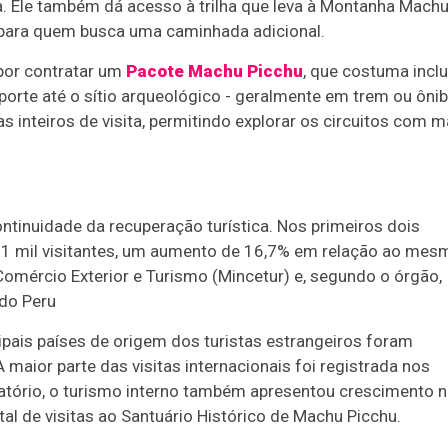
ca. Ele também dá acesso à trilha que leva à Montanha Mach
 para quem busca uma caminhada adicional.
 por contratar um
Pacote Machu Picchu
, que costuma inclu
porte até o sítio arqueológico - geralmente em trem ou ôni
as inteiros de visita, permitindo explorar os circuitos com m
tinuidade da recuperação turística. Nos primeiros dois
1 mil visitantes, um aumento de 16,7% em relação ao mes
omércio Exterior e Turismo (Mincetur) e, segundo o órgão,
 do Peru
ipais países de origem dos turistas estrangeiros foram
A maior parte das visitas internacionais foi registrada nos
latório, o turismo interno também apresentou crescimento 
tal de visitas ao Santuário Histórico de Machu Picchu.