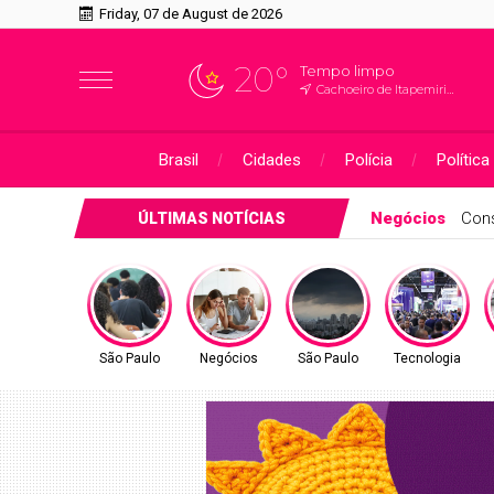
Friday, 07 de August de 2026
20°
Tempo limpo
Cachoeiro de Itapemirim, ES
Brasil
Cidades
Polícia
Política
São Paulo
Prov
ÚLTIMAS NOTÍCIAS
São Paulo
Negócios
São Paulo
Tecnologia