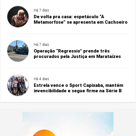
Há 7 dias
De volta pra casa: espetáculo “A
Metamorfose” se apresenta em Cachoeiro
Há 7 dias
Operação “Regressio” prende três
procurados pela Justiça em Marataízes
Há 4 dias
Estrela vence o Sport Capixaba, mantém
invencibilidade e segue firme na Série B