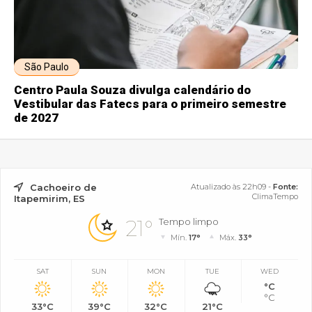
São Paulo
Centro Paula Souza divulga calendário do
Vestibular das Fatecs para o primeiro semestre
de 2027
Cachoeiro de
Atualizado às 22h09 -
Fonte:
ClimaTempo
Itapemirim, ES
21°
Tempo limpo
Mín.
17°
Máx.
33°
SAT
SUN
MON
TUE
WED
°C
°C
33°C
39°C
32°C
21°C