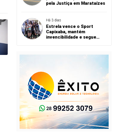
pela Justiça em Marataízes
Há 3 dias
Estrela vence o Sport
Capixaba, mantém
invencibilidade e segue
firme na Série B