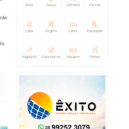
Áries
Touro
Gêmeos
Câncer
erão
Leão
Virgem
Libra
Escorpião
to
Sagitário
Capricórnio
Aquário
Peixes