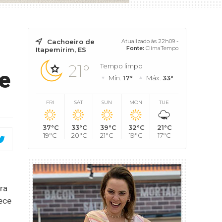
Cachoeiro de
Atualizado às 22h09 -
Fonte:
ClimaTempo
Itapemirim, ES
21°
Tempo limpo
le
Mín.
17°
Máx.
33°
FRI
SAT
SUN
MON
TUE
37°C
33°C
39°C
32°C
21°C
19°C
20°C
21°C
19°C
17°C
ra
ece