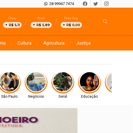
28 99947 7474
Dólar
Euro
Peso Arg.
R$ 5,11
R$ 5,89
R$ 0,00
mia
Cultura
Agricultura
Justiça
teger
São Paulo
Negócios
Geral
Educação
Geral