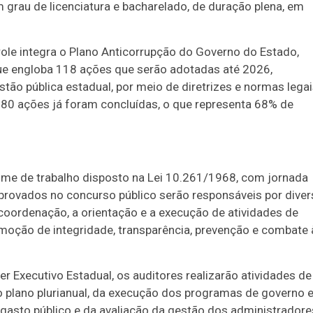
 grau de licenciatura e bacharelado, de duração plena, em
role integra o Plano Anticorrupção do Governo do Estado,
e engloba 118 ações que serão adotadas até 2026,
tão pública estadual, por meio de diretrizes e normas legai
 80 ações já foram concluídas, o que representa 68% de
egime de trabalho disposto na Lei 10.261/1968, com jornada
provados no concurso público serão responsáveis por dive
 coordenação, a orientação e a execução de atividades de
romoção de integridade, transparência, prevenção e combate 
r Executivo Estadual, os auditores realizarão atividades de
 plano plurianual, da execução dos programas de governo 
 gasto público e da avaliação da gestão dos administradore