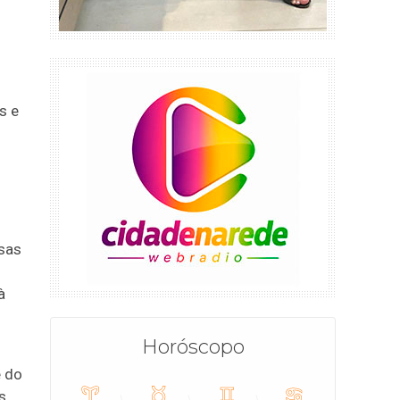
s e
rsas
à
Horóscopo
e do
s