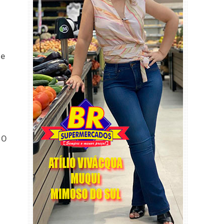
le
 O