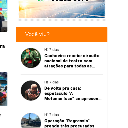
Você viu?
ra
Há 7 dias
Cachoeiro recebe circuito
nacional de teatro com
atrações para todas as
idades
Há 7 dias
De volta pra casa:
espetáculo “A
Metamorfose” se apresenta
em Cachoeiro
e
Há 7 dias
Operação “Regressio”
prende três procurados