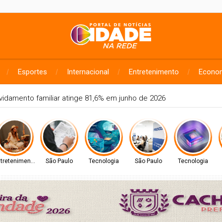
Esportes
Internacional
Entretenimento
Econo
m previsão de ventos fortes no estado de SP e saiba como se pro
tretenimento
São Paulo
Tecnologia
São Paulo
Tecnologia