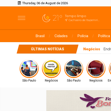
Thursday, 06 de August de 2026
21°
Tempo limpo
Cachoeiro de Itapemirim, ES
Brasil
Cidades
Polícia
Política
São Paulo
Ciclone: veja regiões co
ÚLTIMAS NOTÍCIAS
São Paulo
Negócios
São Paulo
Negócios
En