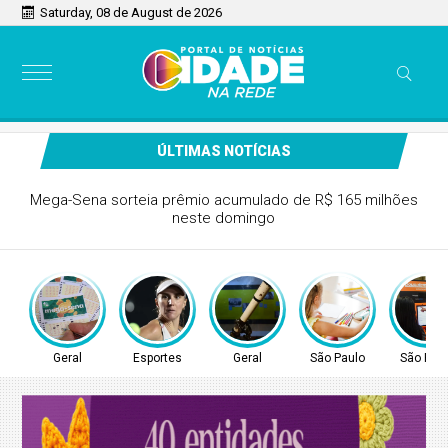
Saturday, 08 de August de 2026
ÚLTIMAS NOTÍCIAS
Tenista Bia Haddad anuncia pausa na carreira neste
segundo semestre
Geral
Esportes
Geral
São Paulo
São Pau