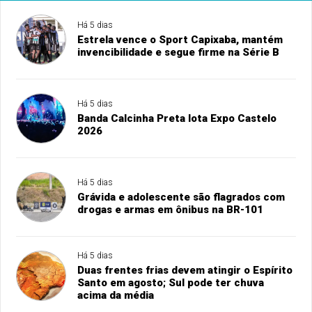
Há 5 dias
Estrela vence o Sport Capixaba, mantém
invencibilidade e segue firme na Série B
Há 5 dias
Banda Calcinha Preta lota Expo Castelo
2026
Há 5 dias
Grávida e adolescente são flagrados com
drogas e armas em ônibus na BR-101
Há 5 dias
Duas frentes frias devem atingir o Espírito
Santo em agosto; Sul pode ter chuva
acima da média