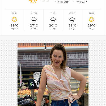
Mín.
20°
Máx.
35°
SUN
MON
TUE
WED
THU
39°C
27°C
20°C
23°C
29°C
21°C
19°C
18°C
17°C
17°C