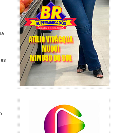
na
ões
o