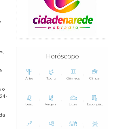
o
s,
Horóscopo
e
Áries
Touro
Gêmeos
Câncer
m o
 24-
Leão
Virgem
Libra
Escorpião
 da