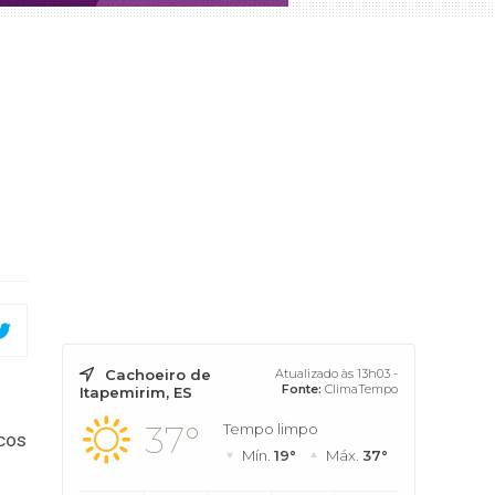
Cachoeiro de
Atualizado às 13h03 -
Fonte:
ClimaTempo
Itapemirim, ES
37°
Tempo limpo
cos
Mín.
19°
Máx.
37°