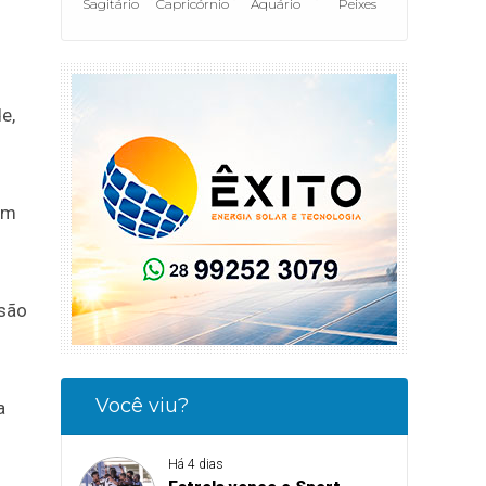
Sagitário
Capricórnio
Aquário
Peixes
e,
om
esão
Você viu?
a
Há 4 dias