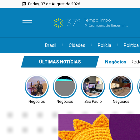
Friday, 07 de August de 2026
37°
Tempo limpo
Cachoeiro de Itapemirim, ES
Brasil
Cidades
Polícia
Política
Negócios
Apro
ÚLTIMAS NOTÍCIAS
Negócios
Negócios
São Paulo
Negócios