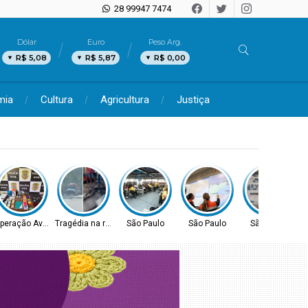
28 99947 7474
Dólar
Euro
Peso Arg.
R$ 5,08
R$ 5,87
R$ 0,00
mia
Cultura
Agricultura
Justiça
peração Avaritia
Tragédia na rodovia
São Paulo
São Paulo
São Paulo