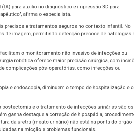
l (IA) para auxílio no diagnóstico e impressão 3D para
apêutico", afirma o especialista.
s precisos e tratamentos seguros no contexto infantil. No
ames de imagem, permitindo detecção precoce de patologias 
facilitam o monitoramento não invasivo de infecções ou
urgia robótica oferece maior precisão cirúrgica, com incis
 de complicações pós-operatórias, como infecções ou
pia e endoscopia, diminuem o tempo de hospitalização e o
a postectomia e o tratamento de infecções urinárias são os
bém ganha destaque a correção de hipospádia, procediment
tura da uretra (meato urinário) não está na ponta do órgão
culdades na micção e problemas funcionais.