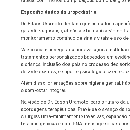
rápida, com menos complicações como sangrament
Especificidades da uropediatria
Dr. Edson Uramoto destaca que cuidados específ
garantir segurança, eficácia e humanização do t
monitoramento contínuo de sinais vitais e uso d
"A eficácia é assegurada por avaliações multidisc
tratamentos personalizados baseados em evidênc
a criança, inclusão dos pais no processo decisór
durante exames, e suporte psicológico para reduzi
Além disso, orientações sobre higiene genital, 
e bem-estar integral.
Na visão de Dr. Edson Uramoto, para o futuro da u
abordagens terapêuticas. Prevê-se o avanço da r
cirurgias ultra-minimamente invasivas, expansão 
terapias gênicas e com RNA mensageiro para corr