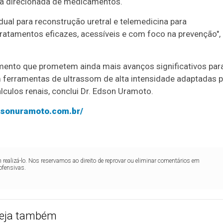
ga direcionada de medicamentos.
ual para reconstrução uretral e telemedicina para
atamentos eficazes, acessíveis e com foco na prevenção",
mento que prometem ainda mais avanços significativos par
ferramentas de ultrassom de alta intensidade adaptadas p
lculos renais, conclui Dr. Edson Uramoto.
edsonuramoto.com.br/
realizá-lo. Nos reservamos ao direito de reprovar ou eliminar comentários em
ofensivas.
eja também