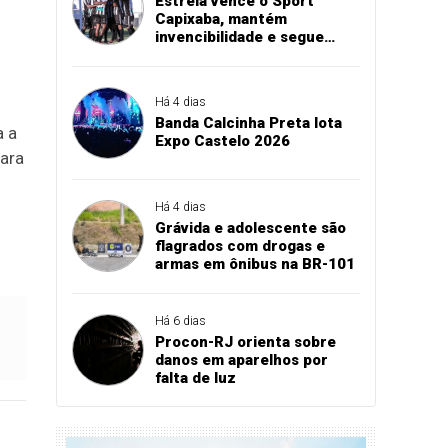
Estrela vence o Sport
Capixaba, mantém
invencibilidade e segue
firme na Série B
Há 4 dias
Banda Calcinha Preta lota
a a
Expo Castelo 2026
ara
Há 4 dias
Grávida e adolescente são
flagrados com drogas e
armas em ônibus na BR-101
Há 6 dias
Procon-RJ orienta sobre
danos em aparelhos por
falta de luz