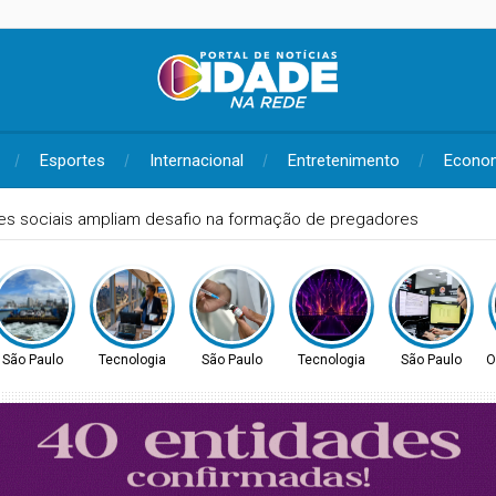
Esportes
Internacional
Entretenimento
Econo
aço destaca força do setor do aço em noite de premiação
São Paulo
Tecnologia
São Paulo
Tecnologia
São Paulo
O