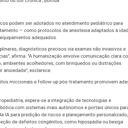
o ou dor crônica", pontua.
icos podem ser adotados no atendimento pediátrico para
ratamento — como protocolos de anestesia adaptados à idad
e equipamentos adequados.
iplinares, diagnósticos precisos via exames não invasivos e
ias", afirma. "A humanização envolve comunicação clara c
io, ambientes acolhedores, com brinquedos ou distrações
r ansiedade", esclarece.
hábitos miccionais e follow-up pós-tratamento promovem ad
ropediatria, espera-se a integração de tecnologias e
obótica com sistemas mais autônomos e portais únicos par
da IA para predição de riscos e planejamento personalizado,
eção de defeitos congênitos, como hipospádia ou bexiga