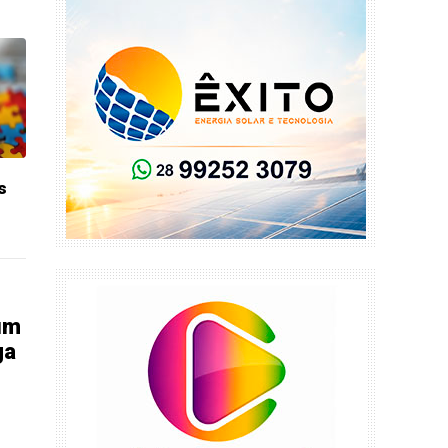
s
 um
ga