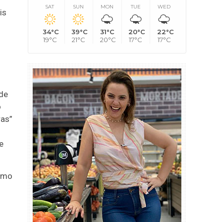
SAT
SUN
MON
TUE
WED
is
34°C
39°C
31°C
20°C
22°C
19°C
21°C
20°C
17°C
17°C
ade
o
ras”
e
como