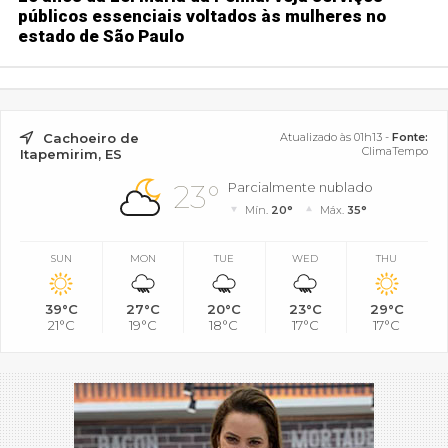
públicos essenciais voltados às mulheres no
estado de São Paulo
Cachoeiro de
Atualizado às 01h13 -
Fonte:
ClimaTempo
Itapemirim, ES
23°
Parcialmente nublado
Mín.
20°
Máx.
35°
SUN
MON
TUE
WED
THU
39°C
27°C
20°C
23°C
29°C
21°C
19°C
18°C
17°C
17°C