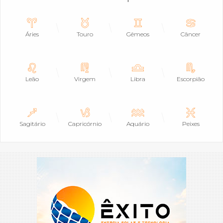
Áries
Touro
Gêmeos
Câncer
Leão
Virgem
Libra
Escorpião
Sagitário
Capricórnio
Aquário
Peixes