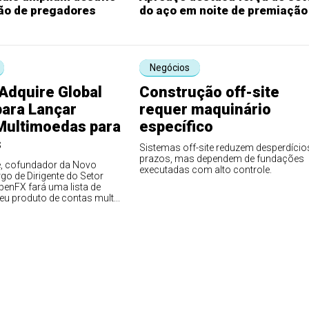
ão de pregadores
do aço em noite de premiação
Negócios
Adquire Global
Construção off-site
para Lançar
requer maquinário
Multimoedas para
específico
s
Sistemas off-site reduzem desperdício
prazos, mas dependem de fundações
e, cofundador da Novo
executadas com alto controle.
o de Dirigente do Setor
penFX fará uma lista de
eu produto de contas mult...