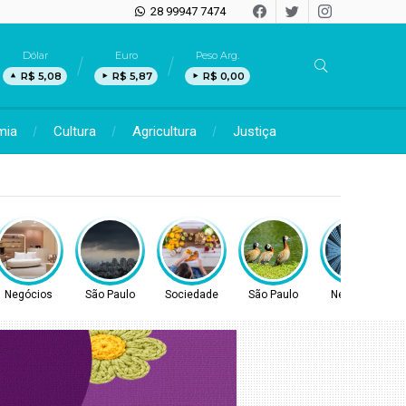
28 99947 7474
Dólar
Euro
Peso Arg.
R$ 5,08
R$ 5,87
R$ 0,00
mia
Cultura
Agricultura
Justiça
e
Negócios
São Paulo
Sociedade
São Paulo
Negócios