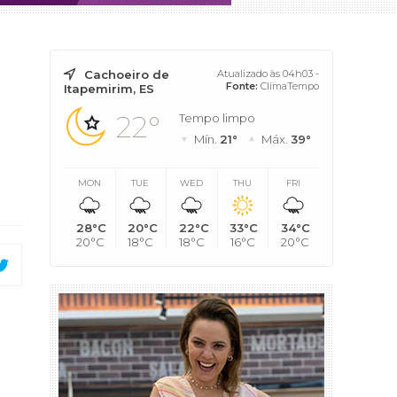
Cachoeiro de
Atualizado às 04h03 -
Fonte:
ClimaTempo
Itapemirim, ES
22°
Tempo limpo
Mín.
21°
Máx.
39°
MON
TUE
WED
THU
FRI
28°C
20°C
22°C
33°C
34°C
20°C
18°C
18°C
16°C
20°C