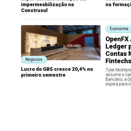
impermeabilização na
na formaç
Construsul
Economia
OpenFX 
Ledger 
Contas 
Negócios
Fintech
Lucro do GBS cresce 20,4% no
Tyler McIntyr
primeiro semestre
assume o carg
Bancário; a O
espera para s