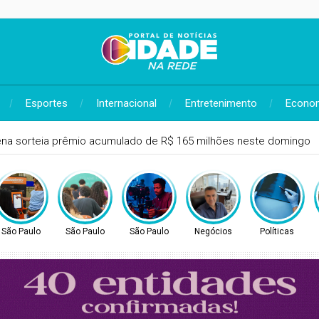
Esportes
Internacional
Entretenimento
Econo
sta Bia Haddad anuncia pausa na carreira neste segundo semestr
São Paulo
São Paulo
São Paulo
Negócios
Políticas