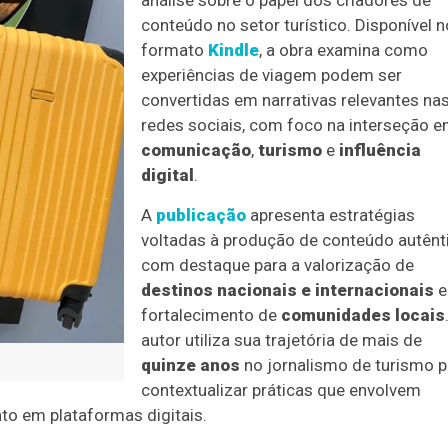
análise sobre o papel dos criadores de
conteúdo no setor turístico. Disponível n
formato
Kindle
, a obra examina como
experiências de viagem podem ser
convertidas em narrativas relevantes na
redes sociais, com foco na interseção e
comunicação
,
turismo
e
influência
digital
.
A
publicação
apresenta estratégias
voltadas à produção de conteúdo autênt
com destaque para a valorização de
destinos nacionais e internacionais
e
fortalecimento de
comunidades locais
autor utiliza sua trajetória de mais de
quinze anos
no jornalismo de turismo p
contextualizar práticas que envolvem
o em plataformas digitais.