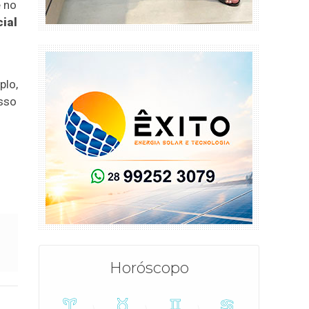
e no
cial
plo,
sso
Horóscopo