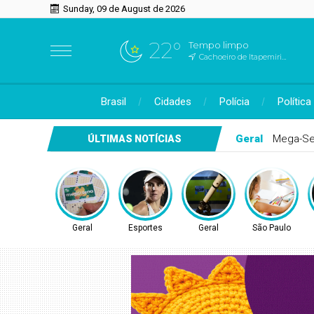
Sunday, 09 de August de 2026
22°
Tempo limpo
Cachoeiro de Itapemirim, ES
Brasil
Cidades
Polícia
Política
Esportes
Teni
ÚLTIMAS NOTÍCIAS
Geral
Esportes
Geral
São Paulo