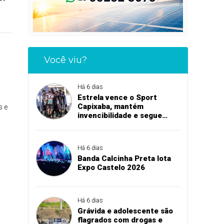
Você viu?
Há 6 dias
Estrela vence o Sport
Capixaba, mantém
s e
invencibilidade e segue
firme na Série B
Há 6 dias
Banda Calcinha Preta lota
Expo Castelo 2026
Há 6 dias
Grávida e adolescente são
flagrados com drogas e