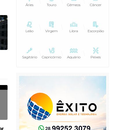
Áries
Touro
Gêmeos
Câncer
Leão
Virgem
Libra
Escorpião
Sagitário
Capricórnio
Aquário
Peixes
or