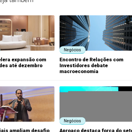
Negócios
elera expansão com
Encontro de Relações com
ades até dezembro
Investidores debate
macroeconomia
Negócios
iais ampliam desafio
Aproaço destaca força do set