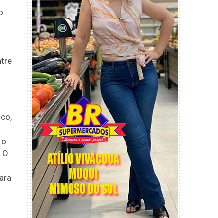
o
s
ntre
ico,
 o
. O
ara