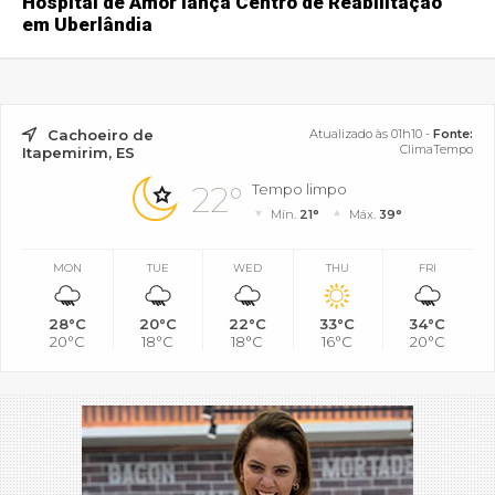
Hospital de Amor lança Centro de Reabilitação
em Uberlândia
Cachoeiro de
Atualizado às 01h10 -
Fonte:
ClimaTempo
Itapemirim, ES
22°
Tempo limpo
Mín.
21°
Máx.
39°
MON
TUE
WED
THU
FRI
28°C
20°C
22°C
33°C
34°C
20°C
18°C
18°C
16°C
20°C