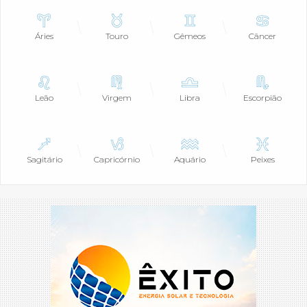
Áries
Touro
Gêmeos
Câncer
Leão
Virgem
Libra
Escorpião
Sagitário
Capricórnio
Aquário
Peixes