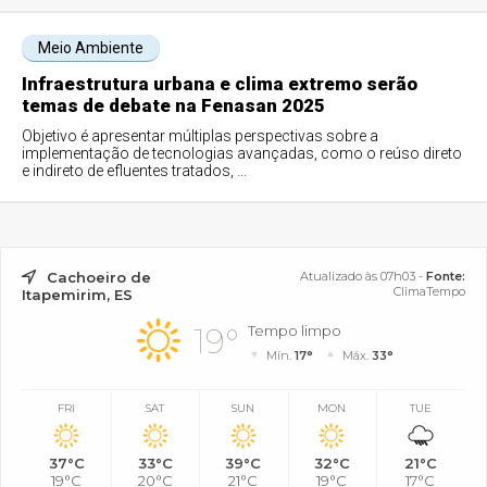
Meio Ambiente
Infraestrutura urbana e clima extremo serão
temas de debate na Fenasan 2025
Objetivo é apresentar múltiplas perspectivas sobre a
implementação de tecnologias avançadas, como o reúso direto
e indireto de efluentes tratados, ...
Cachoeiro de
Atualizado às 07h03 -
Fonte:
ClimaTempo
Itapemirim, ES
19°
Tempo limpo
Mín.
17°
Máx.
33°
FRI
SAT
SUN
MON
TUE
37°C
33°C
39°C
32°C
21°C
19°C
20°C
21°C
19°C
17°C