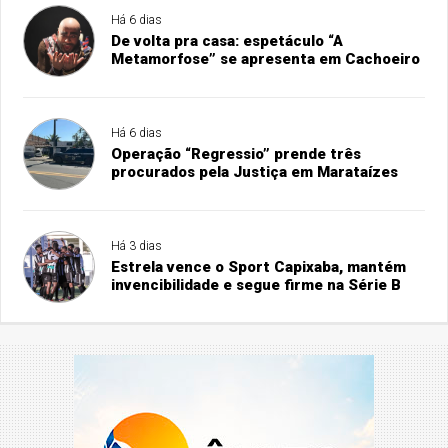
Há 6 dias
De volta pra casa: espetáculo “A
Metamorfose” se apresenta em Cachoeiro
Há 6 dias
Operação “Regressio” prende três
procurados pela Justiça em Marataízes
Há 3 dias
Estrela vence o Sport Capixaba, mantém
invencibilidade e segue firme na Série B