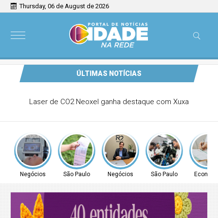
Thursday, 06 de August de 2026
ÚLTIMAS NOTÍCIAS
Comunidade de Guarulhos recebe atendimento para
regularização de débitos de água nesta sexta (7) e sábado
(8)
Negócios
São Paulo
Negócios
São Paulo
Econom