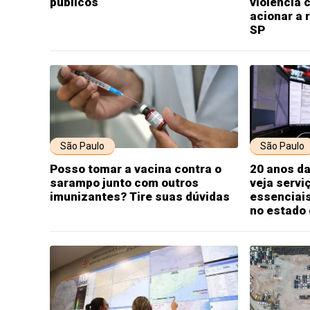
públicos
violência 
acionar a 
SP
São Paulo
São Paulo
Posso tomar a vacina contra o
20 anos da
sarampo junto com outros
veja servi
imunizantes? Tire suas dúvidas
essenciai
no estado 