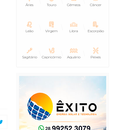
Áries
Touro
Gêmeos
Câncer
Leão
Virgem
Libra
Escorpião
Sagitário
Capricórnio
Aquário
Peixes