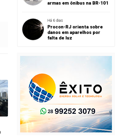
armas em ônibus na BR-101
Há 6 dias
Procon-RJ orienta sobre
danos em aparelhos por
falta de luz
s