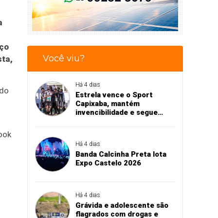
a
aço
Você viu?
sta,
Há 4 dias
ado
Estrela vence o Sport
Capixaba, mantém
invencibilidade e segue
firme na Série B
ook
Há 4 dias
Banda Calcinha Preta lota
Expo Castelo 2026
Há 4 dias
Grávida e adolescente são
flagrados com drogas e