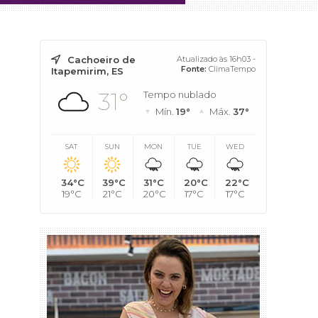
Cachoeiro de
Atualizado às 16h03 -
Fonte:
ClimaTempo
Itapemirim, ES
31°
Tempo nublado
Mín.
19°
Máx.
37°
SAT
SUN
MON
TUE
WED
34°C
39°C
31°C
20°C
22°C
19°C
21°C
20°C
17°C
17°C