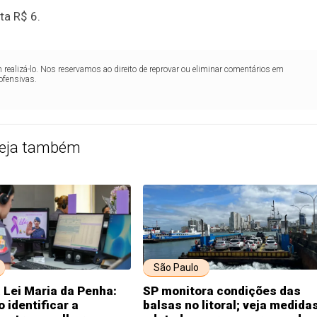
ta R$ 6.
realizá-lo. Nos reservamos ao direito de reprovar ou eliminar comentários em
ofensivas.
eja também
São Paulo
 Lei Maria da Penha:
SP monitora condições das
 identificar a
balsas no litoral; veja medida