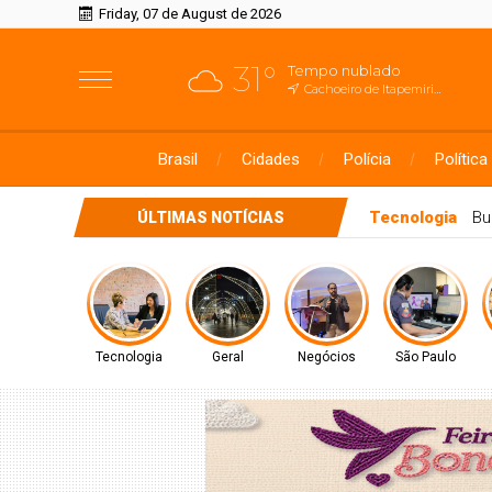
Friday, 07 de August de 2026
31°
Tempo nublado
Cachoeiro de Itapemirim, ES
Brasil
Cidades
Polícia
Política
Geral
Saiba quand
ÚLTIMAS NOTÍCIAS
Tecnologia
Geral
Negócios
São Paulo