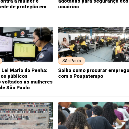
contra a mulher e
adotadas para segurança dos
rede de proteção em
usuários
São Paulo
 Lei Maria da Penha:
Saiba como procurar empreg
ços públicos
com o Poupatempo
s voltados às mulheres
de São Paulo