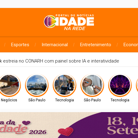
Esportes
Internacional
Entretenimento
Econo
o será o recesso de fim de ano para servidores públicos
Negócios
São Paulo
Tecnologia
São Paulo
Tecnologia