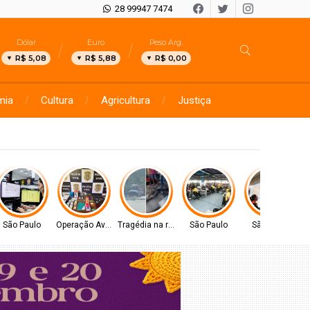
28 99947 7474
Dólar
Euro
Peso Arg.
R$ 5,08
R$ 5,88
R$ 0,00
mia
Cultura
Agricultura
Justiça
São Paulo
Operação Avaritia
Tragédia na rodovia
São Paulo
São Paulo