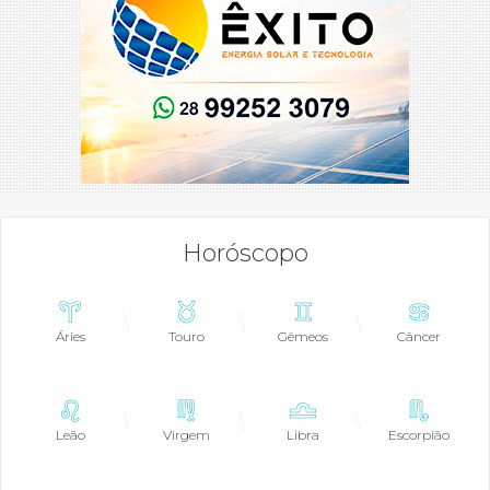
Horóscopo
Áries
Touro
Gêmeos
Câncer
Leão
Virgem
Libra
Escorpião