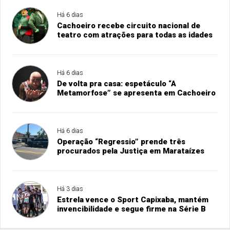
Há 6 dias
Cachoeiro recebe circuito nacional de
teatro com atrações para todas as idades
Há 6 dias
De volta pra casa: espetáculo “A
Metamorfose” se apresenta em Cachoeiro
Há 6 dias
Operação “Regressio” prende três
procurados pela Justiça em Marataízes
Há 3 dias
Estrela vence o Sport Capixaba, mantém
invencibilidade e segue firme na Série B