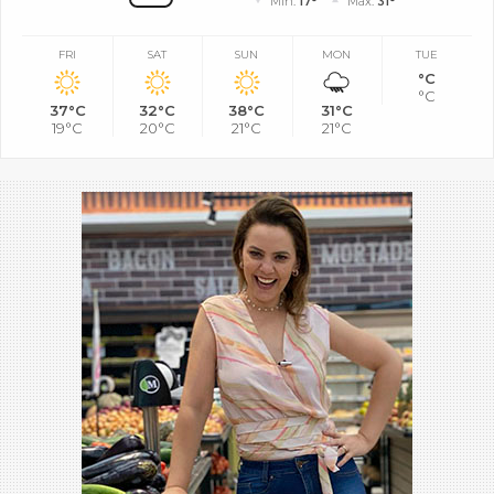
Mín.
17°
Máx.
31°
FRI
SAT
SUN
MON
TUE
°C
°C
37°C
32°C
38°C
31°C
19°C
20°C
21°C
21°C