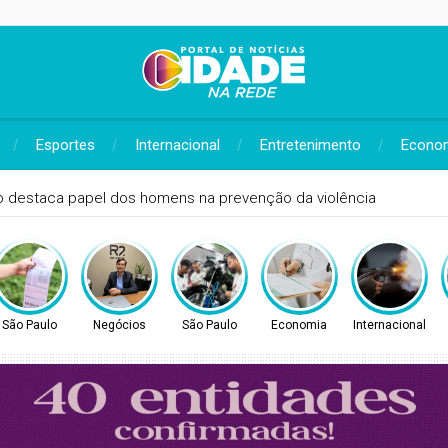
Esportes
Internacional
Entretenimento
Econo
r profundidade e dinamismo marca 40 anos do Revista Brasil
São Paulo
Negócios
São Paulo
Economia
Internacional