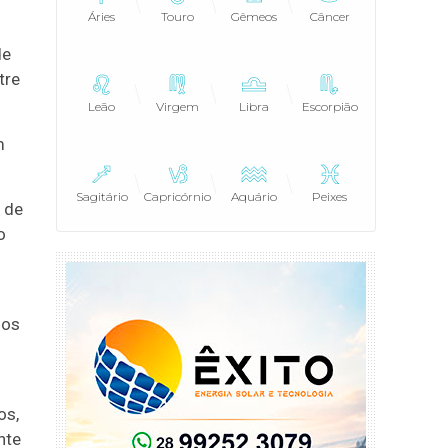
Áries
Touro
Gêmeos
Câncer
de
tre
Leão
Virgem
Libra
Escorpião
m
Sagitário
Capricórnio
Aquário
Peixes
s de
o
dos
os,
nte