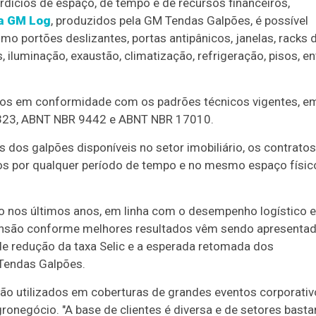
rdícios de espaço, de tempo e de recursos financeiros,
a GM Log
, produzidos pela GM Tendas Galpões, é possível
omo portões deslizantes, portas antipânicos, janelas, racks 
 iluminação, exaustão, climatização, refrigeração, pisos, en
idos em conformidade com os padrões técnicos vigentes, e
323, ABNT NBR 9442 e ABNT NBR 17010.
 dos galpões disponíveis no setor imobiliário, os contrato
os por qualquer período de tempo e no mesmo espaço físic
 nos últimos anos, em linha com o desempenho logístico e
xpansão conforme melhores resultados vêm sendo apresenta
de redução da taxa Selic e a esperada retomada dos
 Tendas Galpões.
ão utilizados em coberturas de grandes eventos corporativ
ronegócio. "A base de clientes é diversa e de setores basta