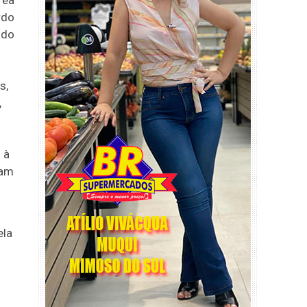
rea
rdo
 do
s,
,
 à
ram
ela