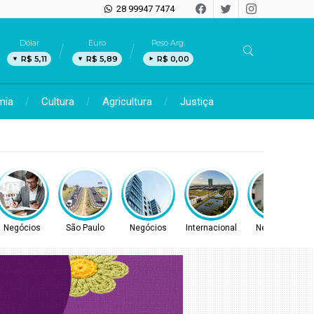
28 99947 7474
Dólar
Euro
Peso Arg.
R$ 5,11
R$ 5,89
R$ 0,00
mia
Cultura
Agricultura
Justiça
Negócios
São Paulo
Negócios
Internacional
Negócios