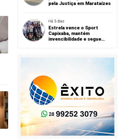
pela Justiça em Marataízes
Há 3 dias
Estrela vence o Sport
Capixaba, mantém
invencibilidade e segue
firme na Série B