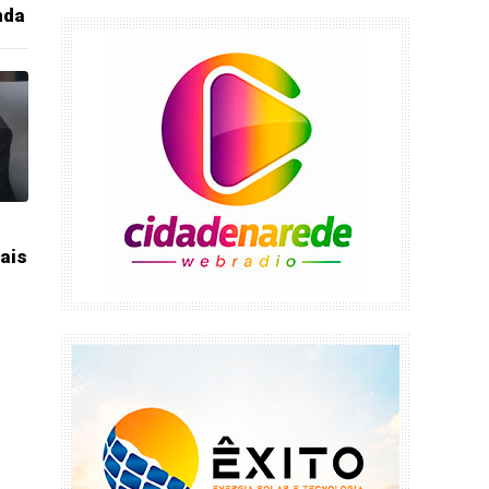
nda
ais