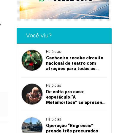
o
Você viu?
Há 6 dias
Cachoeiro recebe circuito
nacional de teatro com
atrações para todas as
idades
Há 6 dias
De volta pra casa:
espetáculo “A
Metamorfose” se apresenta
em Cachoeiro
Há 6 dias
Operação “Regressio”
prende três procurados