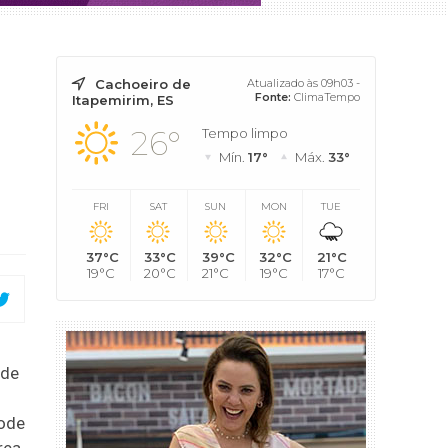
Cachoeiro de
Atualizado às 09h03 -
Fonte:
ClimaTempo
Itapemirim, ES
26°
Tempo limpo
Mín.
17°
Máx.
33°
FRI
SAT
SUN
MON
TUE
37°C
33°C
39°C
32°C
21°C
19°C
20°C
21°C
19°C
17°C
 de
pode