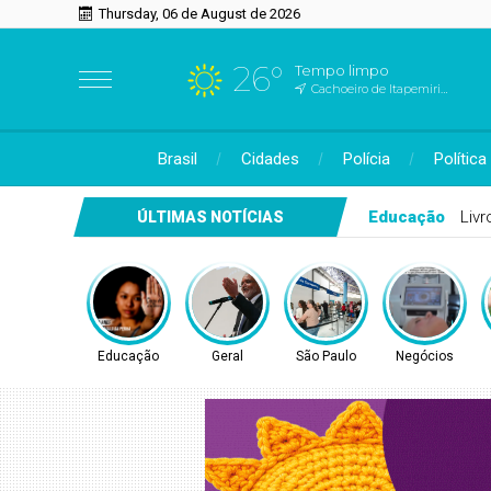
Thursday, 06 de August de 2026
26°
Tempo limpo
Cachoeiro de Itapemirim, ES
Brasil
Cidades
Polícia
Política
Geral
Busca po
ÚLTIMAS NOTÍCIAS
Educação
Geral
São Paulo
Negócios