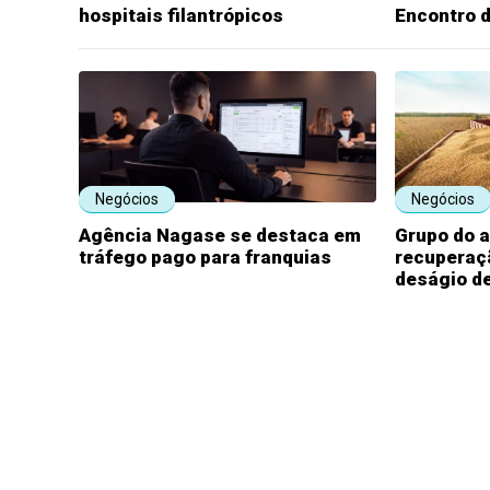
hospitais filantrópicos
Encontro d
Negócios
Negócios
Agência Nagase se destaca em
Grupo do 
tráfego pago para franquias
recuperaçã
deságio d