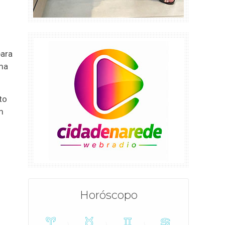
para
ma
to
m
5
Horóscopo