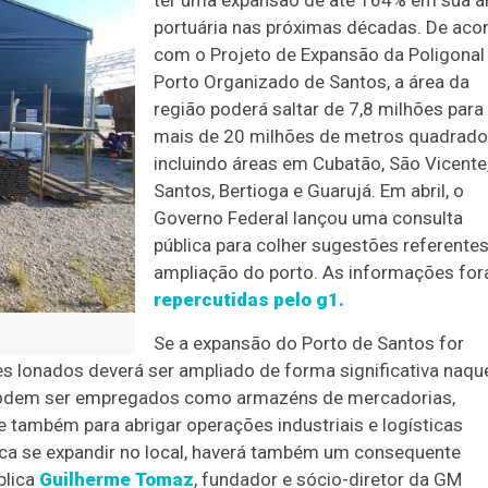
ter uma expansão de até 164% em sua á
portuária nas próximas décadas. De aco
com o Projeto de Expansão da Poligonal
Porto Organizado de Santos, a área da
região poderá saltar de 7,8 milhões para
mais de 20 milhões de metros quadrado
incluindo áreas em Cubatão, São Vicente
Santos, Bertioga e Guarujá. Em abril, o
Governo Federal lançou uma consulta
pública para colher sugestões referentes
ampliação do porto. As informações fo
repercutidas pelo g1.
Se a expansão do Porto de Santos for
 lonados deverá ser ampliado de forma significativa naqu
dem ser empregados como armazéns de mercadorias,
e também para abrigar operações industriais e logísticas
ca se expandir no local, haverá também um consequente
plica
Guilherme Tomaz
, fundador e sócio-diretor da GM