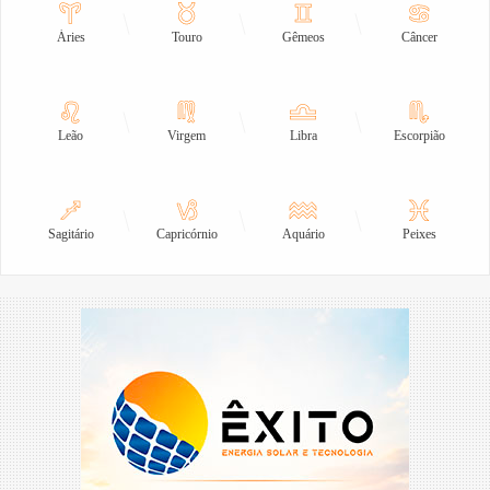
Áries
Touro
Gêmeos
Câncer
Leão
Virgem
Libra
Escorpião
Sagitário
Capricórnio
Aquário
Peixes