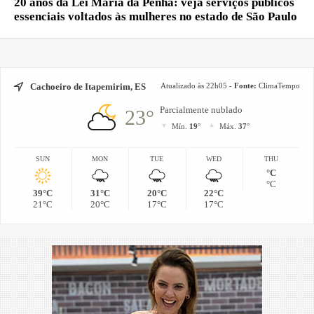
20 anos da Lei Maria da Penha: veja serviços públicos
essenciais voltados às mulheres no estado de São Paulo
Cachoeiro de Itapemirim, ES
Atualizado às 22h05 -
Fonte:
ClimaTempo
Parcialmente nublado
23°
Mín.
19°
Máx.
37°
SUN
MON
TUE
WED
THU
°C
°C
39°C
31°C
20°C
22°C
21°C
20°C
17°C
17°C