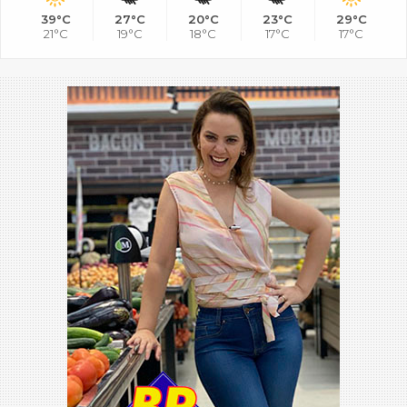
39°C
27°C
20°C
23°C
29°C
21°C
19°C
18°C
17°C
17°C