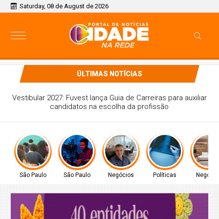
Saturday, 08 de August de 2026
ÚLTIMAS NOTÍCIAS
Quer tirar um projeto cultural do papel? Conheça os
principais editais disponíveis em São Paulo
São Paulo
São Paulo
Negócios
Políticas
Negócio