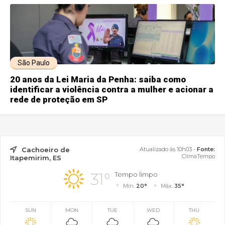
São Paulo
20 anos da Lei Maria da Penha: saiba como
identificar a violência contra a mulher e acionar a
rede de proteção em SP
Cachoeiro de
Atualizado às 10h03 -
Fonte:
ClimaTempo
Itapemirim, ES
31°
Tempo limpo
Mín.
20°
Máx.
35°
SUN
MON
TUE
WED
THU