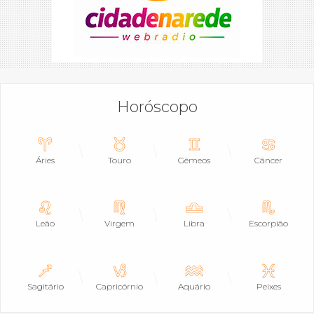
Horóscopo
Áries
Touro
Gêmeos
Câncer
Leão
Virgem
Libra
Escorpião
Sagitário
Capricórnio
Aquário
Peixes