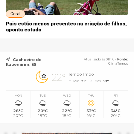
Geral
Pais estão menos presentes na criação de filhos,
aponta estudo
Cachoeiro de
Atualizado às 01h10 -
Fonte:
ClimaTempo
Itapemirim, ES
22°
Tempo limpo
Mín.
21°
Máx.
39°
MON
TUE
WED
THU
FRI
28°C
20°C
22°C
33°C
34°C
20°C
18°C
18°C
16°C
20°C