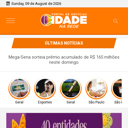
Sunday, 09 de August de 2026
ÚLTIMAS NOTÍCIAS
Tenista Bia Haddad anuncia pausa na carreira neste
segundo semestre
Geral
Esportes
Geral
São Paulo
São Pau