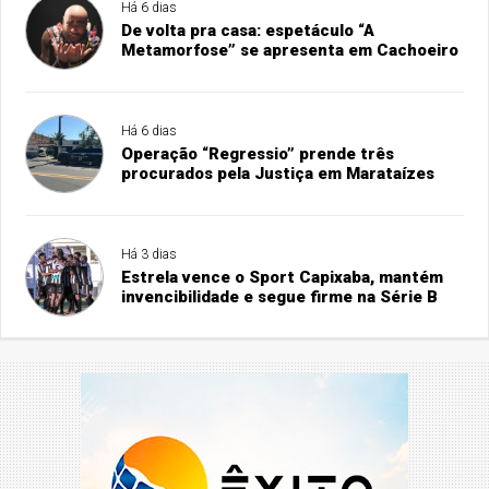
Há 6 dias
De volta pra casa: espetáculo “A
Metamorfose” se apresenta em Cachoeiro
Há 6 dias
Operação “Regressio” prende três
procurados pela Justiça em Marataízes
Há 3 dias
Estrela vence o Sport Capixaba, mantém
invencibilidade e segue firme na Série B