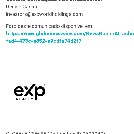
Denise Garcia
investors@expworldholdings.com
Foto deste comunicado disponível em:
https://www.globenewswire.com/NewsRoom/Attach
fad4-473c-a852-e9cdfa74d2f7
GLOBENEWSWIRE (Distribution ID 9592940)