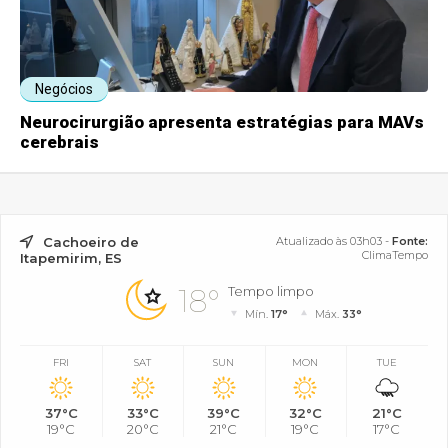
Negócios
Neurocirurgião apresenta estratégias para MAVs
cerebrais
Cachoeiro de
Atualizado às 03h03 -
Fonte:
ClimaTempo
Itapemirim, ES
18°
Tempo limpo
Mín.
17°
Máx.
33°
FRI
SAT
SUN
MON
TUE
37°C
33°C
39°C
32°C
21°C
19°C
20°C
21°C
19°C
17°C