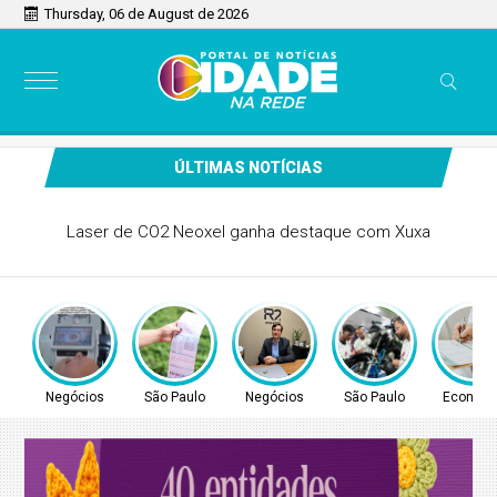
Thursday, 06 de August de 2026
ÚLTIMAS NOTÍCIAS
Comunidade de Guarulhos recebe atendimento para
regularização de débitos de água nesta sexta (7) e sábado
(8)
Negócios
São Paulo
Negócios
São Paulo
Econom