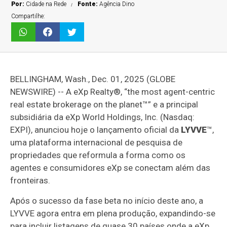
Por:
Cidade na Rede
Fonte:
Agência Dino
Compartilhe:
BELLINGHAM, Wash., Dec. 01, 2025 (GLOBE
NEWSWIRE) -- A eXp Realty®, “the most agent-centric
real estate brokerage on the planet™” e a principal
subsidiária da eXp World Holdings, Inc. (Nasdaq:
EXPI), anunciou hoje o lançamento oficial da
LYVVE
™,
uma plataforma internacional de pesquisa de
propriedades que reformula a forma como os
agentes e consumidores eXp se conectam além das
fronteiras.
Após o sucesso da fase beta no início deste ano, a
LYVVE agora entra em plena produção, expandindo-se
para incluir listagens de quase 30 países onde a eXp