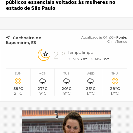
públicos essenciais voltados às mulheres no
estado de São Paulo
Cachoeiro de
Atualizado às 04h03 -
Fonte:
ClimaTempo
Itapemirim, ES
21°
Tempo limpo
Mín.
20°
Máx.
35°
SUN
MON
TUE
WED
THU
39°C
27°C
20°C
23°C
29°C
21°C
19°C
18°C
17°C
17°C