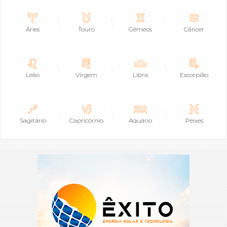
Áries
Touro
Gêmeos
Câncer
Leão
Virgem
Libra
Escorpião
Sagitário
Capricórnio
Aquário
Peixes