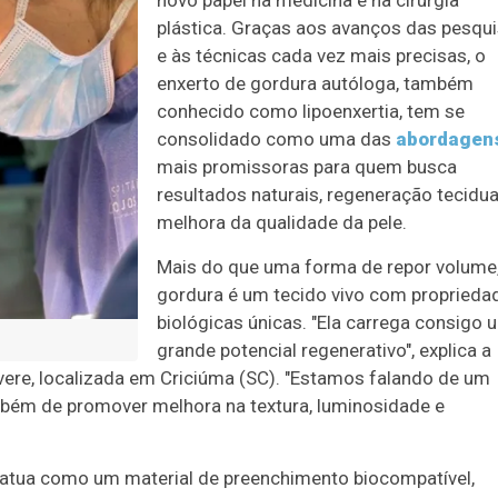
novo papel na medicina e na cirurgia
plástica. Graças aos avanços das pesqu
e às técnicas cada vez mais precisas, o
enxerto de gordura autóloga, também
conhecido como lipoenxertia, tem se
consolidado como uma das
abordagen
mais promissoras para quem busca
resultados naturais, regeneração tecidua
melhora da qualidade da pele.
Mais do que uma forma de repor volume,
gordura é um tecido vivo com proprieda
biológicas únicas. "Ela carrega consigo 
grande potencial regenerativo", explica a
lvivere, localizada em Criciúma (SC). "Estamos falando de um
bém de promover melhora na textura, luminosidade e
ga atua como um material de preenchimento biocompatível,