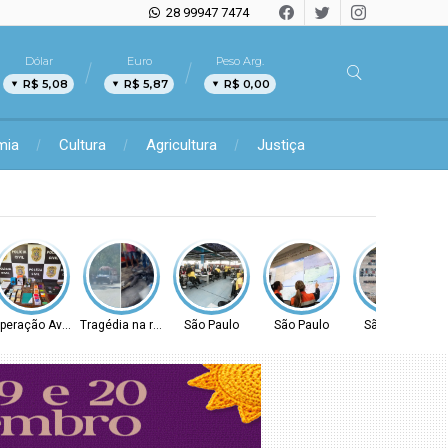
28 99947 7474
Dólar
Euro
Peso Arg.
R$ 5,08
R$ 5,87
R$ 0,00
mia
Cultura
Agricultura
Justiça
peração Avaritia
Tragédia na rodovia
São Paulo
São Paulo
São Paulo