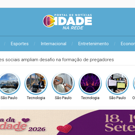
Esportes
Internacional
Entretenimento
Econo
 do aço em noite de premiação
São Paulo
Tecnologia
São Paulo
Tecnologia
São Paulo
O