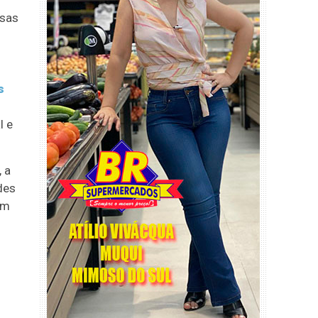
isas
s
l e
 a
des
um