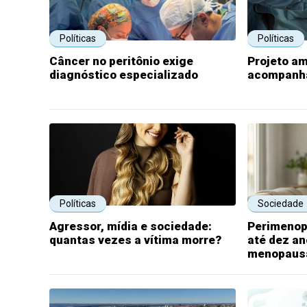
Políticas
Políticas
Câncer no peritônio exige
Projeto am
diagnóstico especializado
acompanha
Políticas
Sociedade
Agressor, mídia e sociedade:
Perimenop
quantas vezes a vítima morre?
até dez an
menopaus