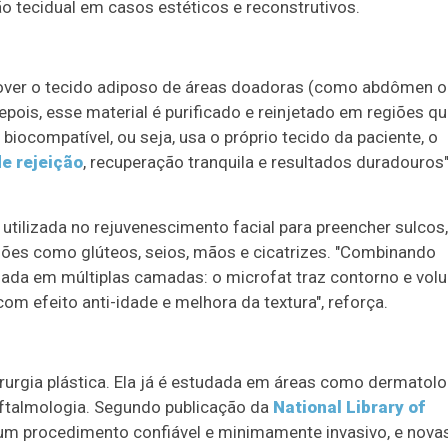
o tecidual em casos estéticos e reconstrutivos.
over o tecido adiposo de áreas doadoras (como abdômen o
pois, esse material é purificado e reinjetado em regiões q
iocompatível, ou seja, usa o próprio tecido da paciente, o
de rejeição
, recuperação tranquila e resultados duradouros"
tilizada no rejuvenescimento facial para preencher sulcos,
iões como glúteos, seios, mãos e cicatrizes. "Combinando
usada em múltiplas camadas: o microfat traz contorno e vol
om efeito anti-idade e melhora da textura", reforça.
irurgia plástica. Ela já é estudada em áreas como dermatolo
 oftalmologia. Segundo publicação da
National Library of
é um procedimento confiável e minimamente invasivo, e nova