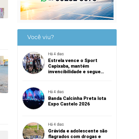
Você viu?
Há 4 dias
Estrela vence o Sport
Capixaba, mantém
invencibilidade e segue
firme na Série B
Há 4 dias
Banda Calcinha Preta lota
Expo Castelo 2026
Há 4 dias
Grávida e adolescente são
flagrados com drogas e