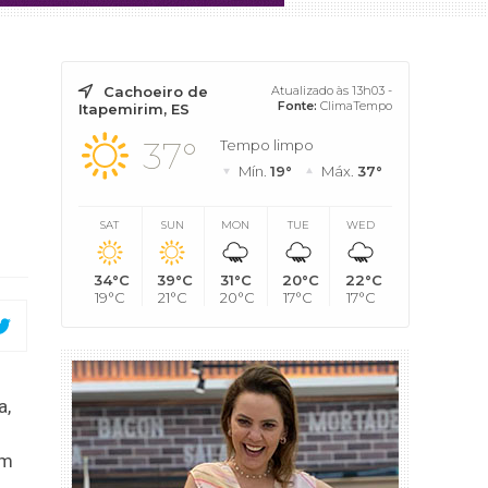
Cachoeiro de
Atualizado às 13h03 -
Fonte:
ClimaTempo
Itapemirim, ES
37°
Tempo limpo
Mín.
19°
Máx.
37°
SAT
SUN
MON
TUE
WED
34°C
39°C
31°C
20°C
22°C
19°C
21°C
20°C
17°C
17°C
a,
um