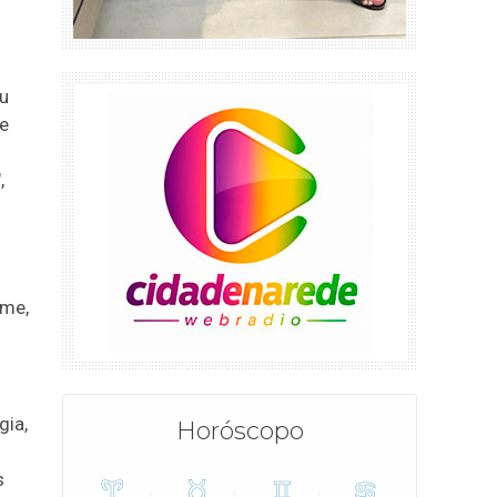
u
ue
,
ume,
gia,
Horóscopo
s