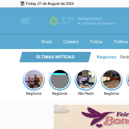
Friday, 07 de August de 2026
37°
Tempo limpo
Cachoeiro de Itapemirim, ES
Brasil
Cidades
Polícia
Política
Negócios
Aproaço destaca força do setor
ÚLTIMAS NOTÍCIAS
Negócios
Negócios
São Paulo
Negócios