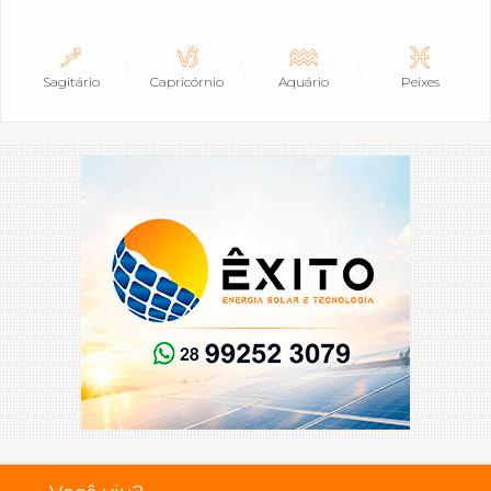
Sagitário
Capricórnio
Aquário
Peixes