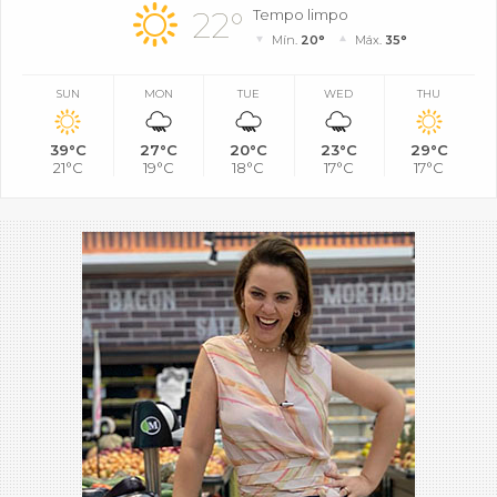
22°
Tempo limpo
Mín.
20°
Máx.
35°
SUN
MON
TUE
WED
THU
39°C
27°C
20°C
23°C
29°C
21°C
19°C
18°C
17°C
17°C