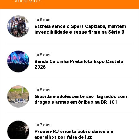
Você viu?
Há 5 dias
Estrela vence o Sport Capixaba, mantém
invencibilidade e segue firme na Série B
Há 5 dias
Banda Calcinha Preta lota Expo Castelo
2026
Há 5 dias
Grávida e adolescente são flagrados com
drogas e armas em ônibus na BR-101
Há 7 dias
Procon-RJ orienta sobre danos em
aparelhos por falta de luz