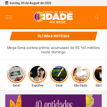
Sunday, 09 de August de 2026
ÚLTIMAS NOTÍCIAS
Tenista Bia Haddad anuncia pausa na carreira neste
segundo semestre
Geral
Esportes
Geral
São Paulo
São Pau