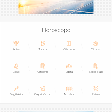
Horóscopo
Áries
Touro
Gêmeos
Câncer
Leão
Virgem
Libra
Escorpião
Sagitário
Capricórnio
Aquário
Peixes