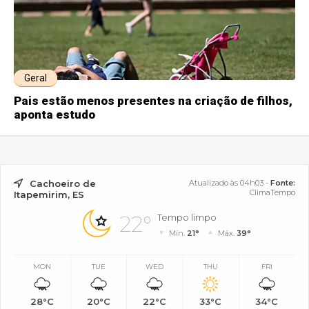
Geral
Pais estão menos presentes na criação de filhos,
aponta estudo
Cachoeiro de
Atualizado às 04h03 -
Fonte:
ClimaTempo
Itapemirim, ES
22°
Tempo limpo
Mín.
21°
Máx.
39°
MON
TUE
WED
THU
FRI
28°C
20°C
22°C
33°C
34°C