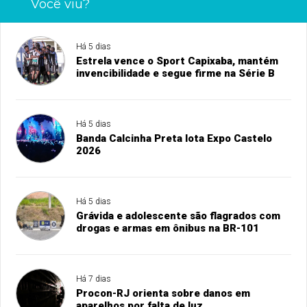
Você viu?
Há 5 dias
Estrela vence o Sport Capixaba, mantém
invencibilidade e segue firme na Série B
Há 5 dias
Banda Calcinha Preta lota Expo Castelo
2026
Há 5 dias
Grávida e adolescente são flagrados com
drogas e armas em ônibus na BR-101
Há 7 dias
Procon-RJ orienta sobre danos em
aparelhos por falta de luz