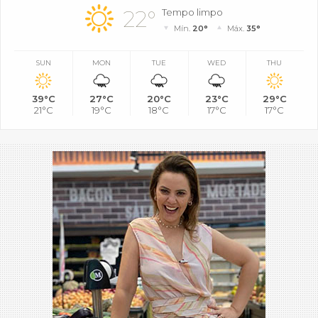
22°
Tempo limpo
Mín.
20°
Máx.
35°
SUN
MON
TUE
WED
THU
39°C
27°C
20°C
23°C
29°C
21°C
19°C
18°C
17°C
17°C