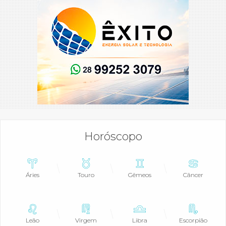
Horóscopo
Áries
Touro
Gêmeos
Câncer
Leão
Virgem
Libra
Escorpião