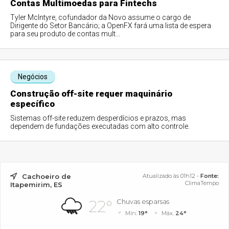
Contas Multimoedas para Fintechs
Tyler McIntyre, cofundador da Novo assume o cargo de
Dirigente do Setor Bancário; a OpenFX fará uma lista de espera
para seu produto de contas mult...
Negócios
Construção off-site requer maquinário
específico
Sistemas off-site reduzem desperdícios e prazos, mas
dependem de fundações executadas com alto controle.
Cachoeiro de
Atualizado às 01h12 -
Fonte:
ClimaTempo
Itapemirim, ES
22°
Chuvas esparsas
Mín.
19°
Máx.
24°