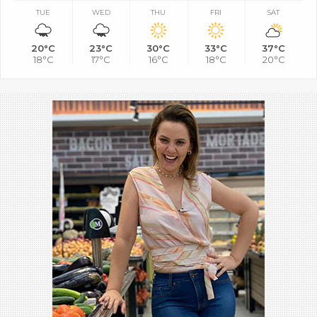
TUE
WED
THU
FRI
SAT
20°C
23°C
30°C
33°C
37°C
18°C
17°C
16°C
18°C
20°C