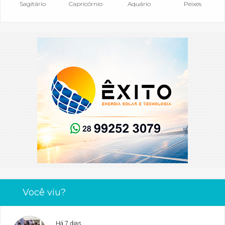
Sagitário
Capricórnio
Aquário
Peixes
Você viu?
Há 7 dias