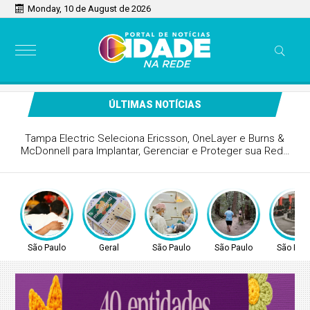
Monday, 10 de August de 2026
ÚLTIMAS NOTÍCIAS
Da apreensão ao acompanhamento: veja como funciona o
Canal da Família da Fundação CASA
São Paulo
Geral
São Paulo
São Paulo
São Pau