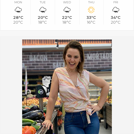
MON
TUE
WED
THU
FRI
28°C
20°C
22°C
33°C
34°C
20°C
18°C
18°C
16°C
20°C