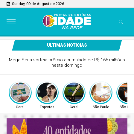
Sunday, 09 de August de 2026
ÚLTIMAS NOTÍCIAS
Tenista Bia Haddad anuncia pausa na carreira neste
segundo semestre
Geral
Esportes
Geral
São Paulo
São Pau