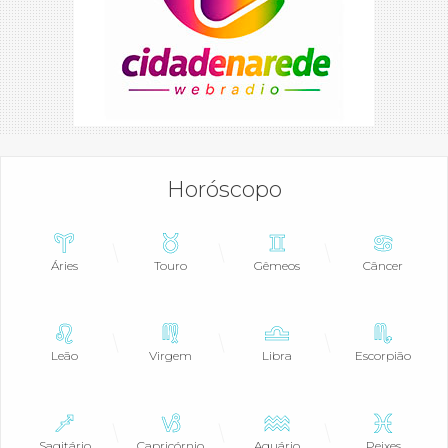
Horóscopo
Áries
Touro
Gêmeos
Câncer
Leão
Virgem
Libra
Escorpião
Sagitário
Capricórnio
Aquário
Peixes