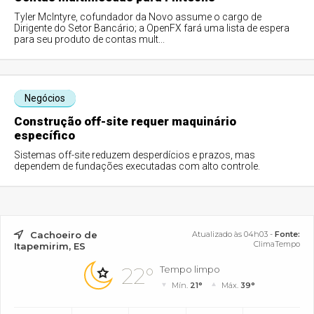
Tyler McIntyre, cofundador da Novo assume o cargo de
Dirigente do Setor Bancário; a OpenFX fará uma lista de espera
para seu produto de contas mult...
Negócios
Construção off-site requer maquinário
específico
Sistemas off-site reduzem desperdícios e prazos, mas
dependem de fundações executadas com alto controle.
Cachoeiro de
Atualizado às 04h03 -
Fonte:
ClimaTempo
Itapemirim, ES
22°
Tempo limpo
Mín.
21°
Máx.
39°