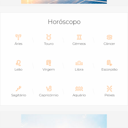
Horóscopo
Áries
Touro
Gêmeos
Câncer
Leão
Virgem
Libra
Escorpião
Sagitário
Capricórnio
Aquário
Peixes