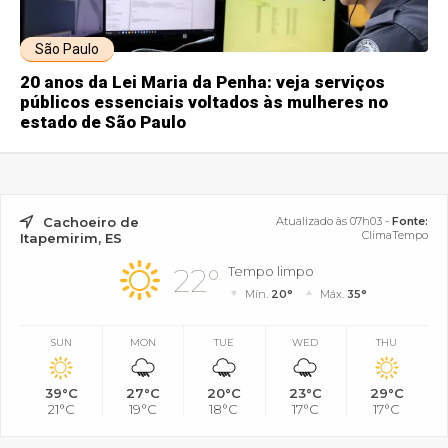
São Paulo
20 anos da Lei Maria da Penha: veja serviços
públicos essenciais voltados às mulheres no
estado de São Paulo
Cachoeiro de
Atualizado às 07h03 -
Fonte:
ClimaTempo
Itapemirim, ES
22°
Tempo limpo
Mín.
20°
Máx.
35°
SUN
MON
TUE
WED
THU
39°C
27°C
20°C
23°C
29°C
21°C
19°C
18°C
17°C
17°C