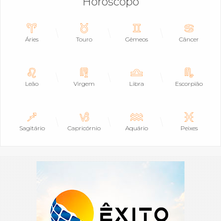
Horóscopo
Áries
Touro
Gêmeos
Câncer
Leão
Virgem
Libra
Escorpião
Sagitário
Capricórnio
Aquário
Peixes