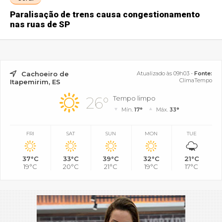
Paralisação de trens causa congestionamento
nas ruas de SP
Cachoeiro de
Atualizado às 09h03 -
Fonte:
ClimaTempo
Itapemirim, ES
26°
Tempo limpo
Mín.
17°
Máx.
33°
FRI
SAT
SUN
MON
TUE
37°C
33°C
39°C
32°C
21°C
19°C
20°C
21°C
19°C
17°C