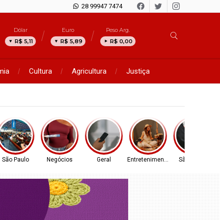
28 99947 7474
Dólar
Euro
Peso Arg.
R$ 5,11
R$ 5,89
R$ 0,00
mia
Cultura
Agricultura
Justiça
São Paulo
Negócios
Geral
Entretenimento
São Paulo