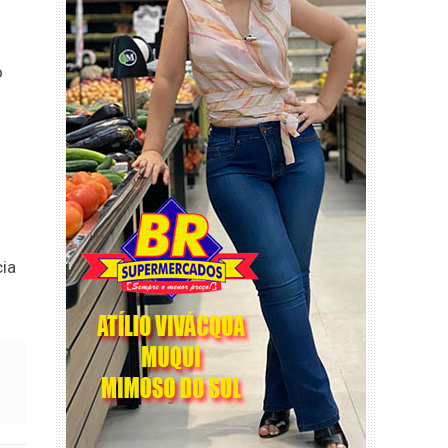
o
cia