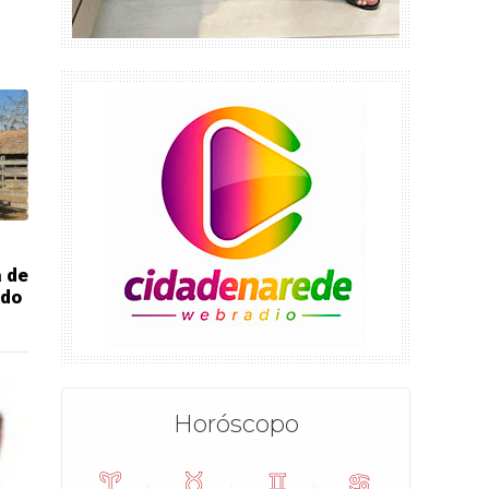
a de
 do
Horóscopo