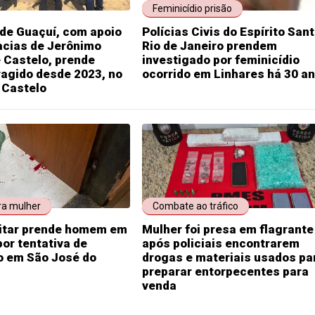
Feminicídio prisão
de Guaçuí, com apoio
Polícias Civis do Espírito Sant
acias de Jerônimo
Rio de Janeiro prendem
 Castelo, prende
investigado por feminicídio
agido desde 2023, no
ocorrido em Linhares há 30 a
e Castelo
ra mulher
Combate ao tráfico
litar prende homem em
Mulher foi presa em flagrante
por tentativa de
após policiais encontrarem
o em São José do
drogas e materiais usados pa
preparar entorpecentes para
venda