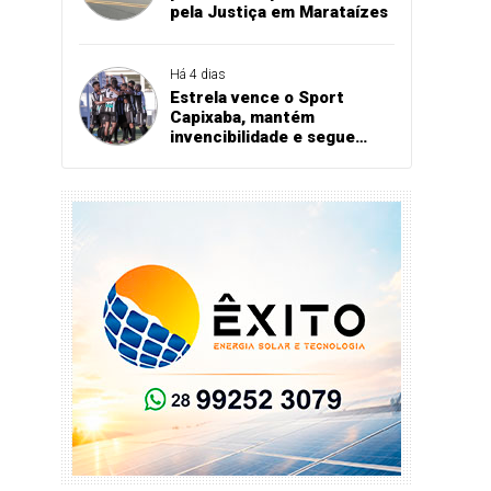
pela Justiça em Marataízes
Há 4 dias
Estrela vence o Sport
Capixaba, mantém
invencibilidade e segue
firme na Série B