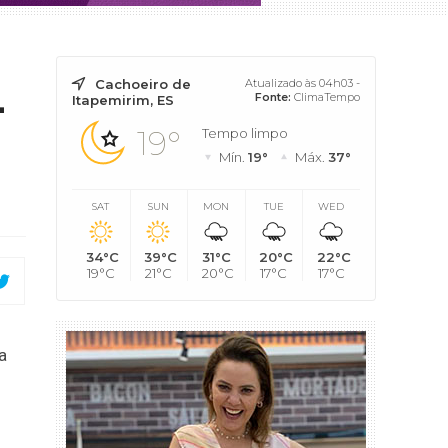
Cachoeiro de
Atualizado às 04h03 -
-
Fonte:
ClimaTempo
Itapemirim, ES
19°
Tempo limpo
Mín.
19°
Máx.
37°
SAT
SUN
MON
TUE
WED
34°C
39°C
31°C
20°C
22°C
19°C
21°C
20°C
17°C
17°C
a