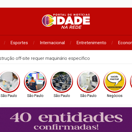
Esportes
Internacional
Entretenimento
Econo
ão Paulista Seriado: confira o edital da edição de 2026
São Paulo
São Paulo
São Paulo
São Paulo
Negócios