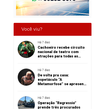
Você viu?
Há 7 dias
Cachoeiro recebe circuito
nacional de teatro com
atrações para todas as
idades
Há 7 dias
De volta pra casa:
espetáculo “A
Metamorfose” se apresenta
em Cachoeiro
Há 7 dias
Operação “Regressio”
prende três procurados