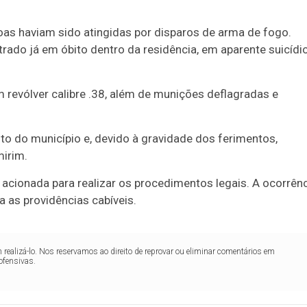
oas haviam sido atingidas por disparos de arma de fogo.
ntrado já em óbito dentro da residência, em aparente suicídi
 revólver calibre .38, além de munições deflagradas e
o do município e, devido à gravidade dos ferimentos,
mirim.
oi acionada para realizar os procedimentos legais. A ocorrên
 as providências cabíveis.
realizá-lo. Nos reservamos ao direito de reprovar ou eliminar comentários em
ofensivas.