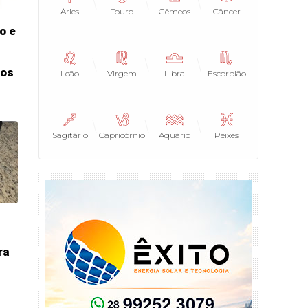
Áries
Touro
Gêmeos
Câncer
o e
nos
Leão
Virgem
Libra
Escorpião
Sagitário
Capricórnio
Aquário
Peixes
ra