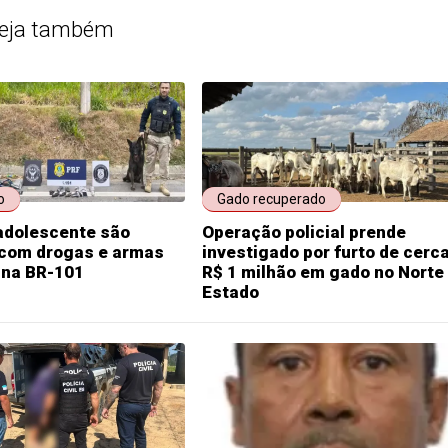
eja também
o
Gado recuperado
adolescente são
Operação policial prende
 com drogas e armas
investigado por furto de cerc
 na BR-101
R$ 1 milhão em gado no Norte
Estado