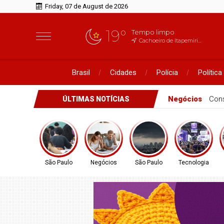
Friday, 07 de August de 2026
19°
Tempo limpo
Cachoeiro de Itapemirim, ES
Brasil
Cidades
Polícia
Política
São Paulo
Prov
ÚLTIMAS NOTÍCIAS
São Paulo
Negócios
São Paulo
Tecnologia