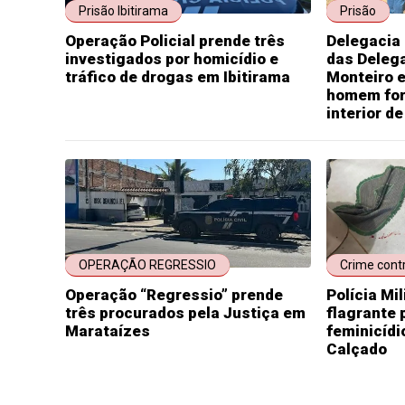
Prisão Ibitirama
Prisão
Operação Policial prende três
Delegacia 
investigados por homicídio e
das Deleg
tráfico de drogas em Ibitirama
Monteiro e
homem for
interior d
OPERAÇÃO REGRESSIO
Crime cont
Operação “Regressio” prende
Polícia Mi
três procurados pela Justiça em
flagrante 
Marataízes
feminicídi
Calçado