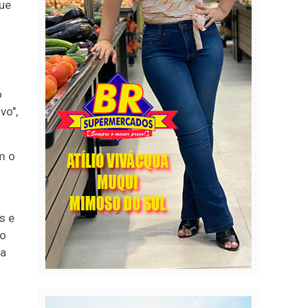
ue
o
vo",
m o
s e
 o
ca