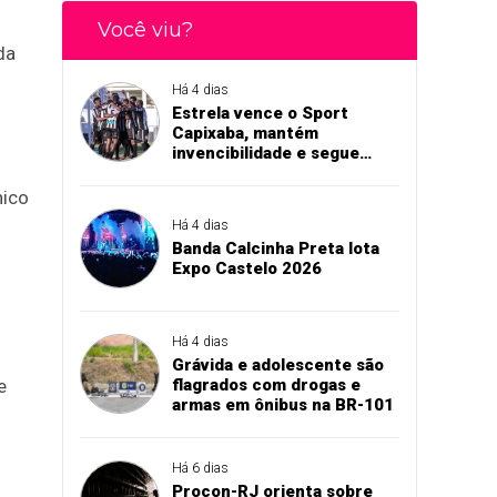
Você viu?
da
Há 4 dias
Estrela vence o Sport
Capixaba, mantém
invencibilidade e segue
firme na Série B
nico
Há 4 dias
Banda Calcinha Preta lota
Expo Castelo 2026
Há 4 dias
Grávida e adolescente são
e
flagrados com drogas e
armas em ônibus na BR-101
Há 6 dias
Procon-RJ orienta sobre