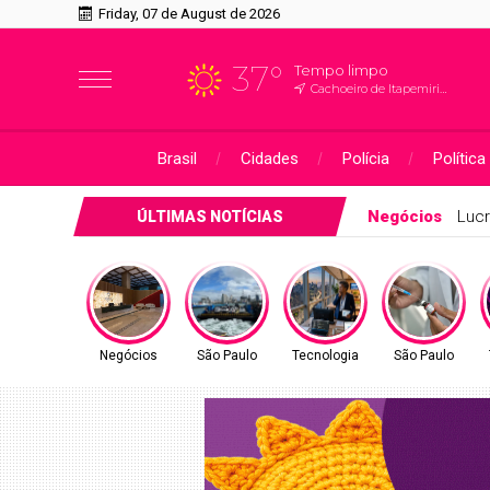
Friday, 07 de August de 2026
37°
Tempo limpo
Cachoeiro de Itapemirim, ES
Brasil
Cidades
Polícia
Política
São Paulo
SP mo
ÚLTIMAS NOTÍCIAS
Negócios
São Paulo
Tecnologia
São Paulo