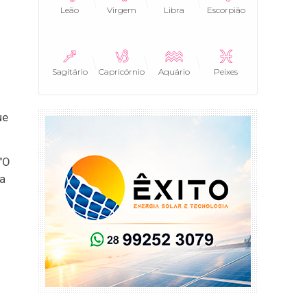
Leão
Virgem
Libra
Escorpião
Sagitário
Capricórnio
Aquário
Peixes
ue
"O
ra