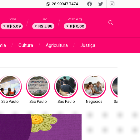
28 99947 7474
Dólar
Euro
Peso Arg.
R$ 5,09
R$ 5,88
R$ 0,00
mia
Cultura
Agricultura
Justiça
ra segurança dos usuários
São Paulo
São Paulo
São Paulo
Negócios
São Paulo