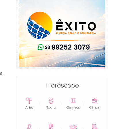
a.
Horóscopo
Áries
Touro
Gêmeos
Câncer