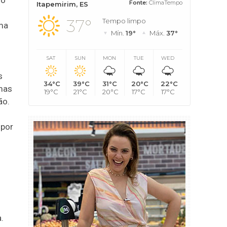
mo
Fonte:
ClimaTempo
Itapemirim, ES
37°
Tempo limpo
ma
Mín.
19°
Máx.
37°
SAT
SUN
MON
TUE
WED
s
34°C
39°C
31°C
20°C
22°C
mas
19°C
21°C
20°C
17°C
17°C
ão.
 por
.