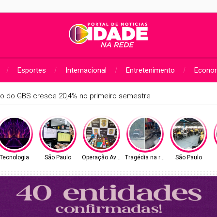
Esportes
Internacional
Entretenimento
Econo
nitora condições das balsas no litoral; veja medidas adotadas pa
Tecnologia
São Paulo
Operação Avaritia
Tragédia na rodovia
São Paulo