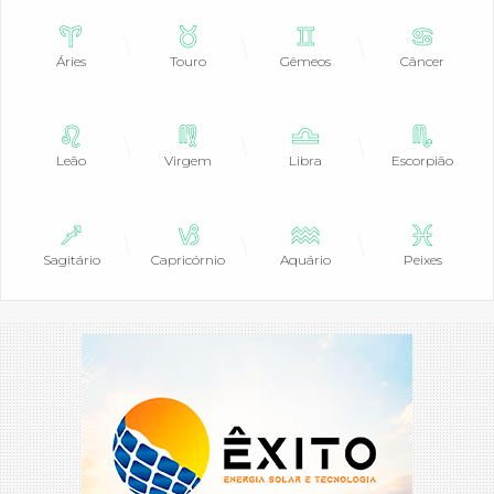
Áries
Touro
Gêmeos
Câncer
Leão
Virgem
Libra
Escorpião
Sagitário
Capricórnio
Aquário
Peixes