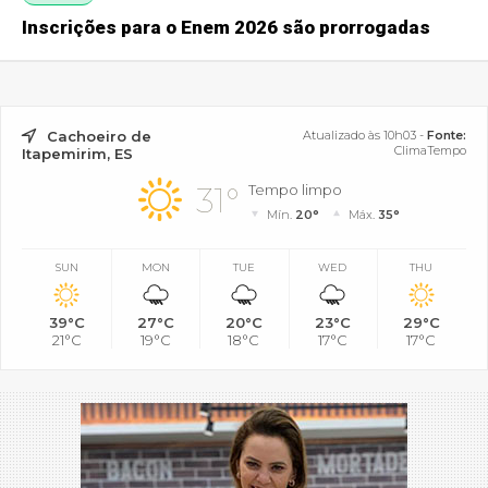
Inscrições para o Enem 2026 são prorrogadas
Cachoeiro de
Atualizado às 10h03 -
Fonte:
ClimaTempo
Itapemirim, ES
31°
Tempo limpo
Mín.
20°
Máx.
35°
SUN
MON
TUE
WED
THU
39°C
27°C
20°C
23°C
29°C
21°C
19°C
18°C
17°C
17°C