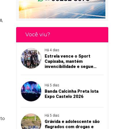
 A
Você viu?
Há 4 dias
Estrela vence o Sport
Capixaba, mantém
invencibilidade e segue
firme na Série B
Há 5 dias
Banda Calcinha Preta lota
Expo Castelo 2026
Há 5 dias
ito
Grávida e adolescente são
flagrados com drogas e