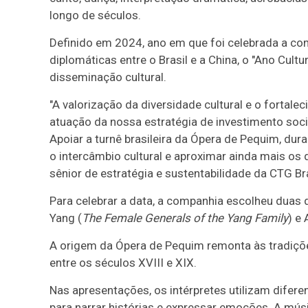
longo de séculos.
Definido em 2024, ano em que foi celebrada a c
diplomáticas entre o Brasil e a China, o "Ano Cult
disseminação cultural.
"A valorização da diversidade cultural e o fortale
atuação da nossa estratégia de investimento soc
Apoiar a turnê brasileira da Ópera de Pequim, dur
o intercâmbio cultural e aproximar ainda mais os 
sênior de estratégia e sustentabilidade da CTG Bra
Para celebrar a data, a companhia escolheu duas 
Yang (
The Female Generals of the Yang Family
) e
A origem da Ópera de Pequim remonta às tradiçõe
entre os séculos XVIII e XIX.
Nas apresentações, os intérpretes utilizam difere
para narrar histórias e expressar emoções. A mús