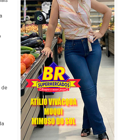
mais
a
o
 de
da