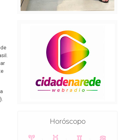
 de
sil.
çar
te
ia
).
Horóscopo