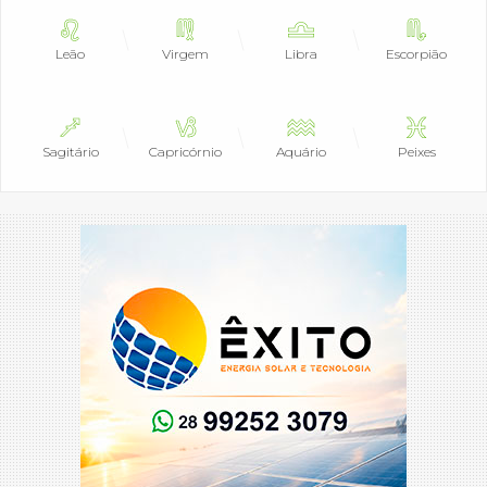
Leão
Virgem
Libra
Escorpião
Sagitário
Capricórnio
Aquário
Peixes