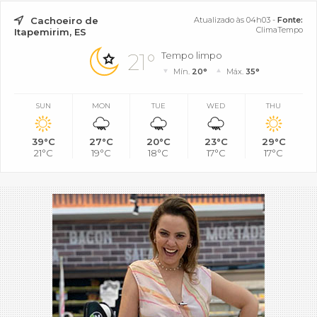
Cachoeiro de
Atualizado às 04h03 -
Fonte:
ClimaTempo
Itapemirim, ES
21°
Tempo limpo
Mín.
20°
Máx.
35°
SUN
MON
TUE
WED
THU
39°C
27°C
20°C
23°C
29°C
21°C
19°C
18°C
17°C
17°C