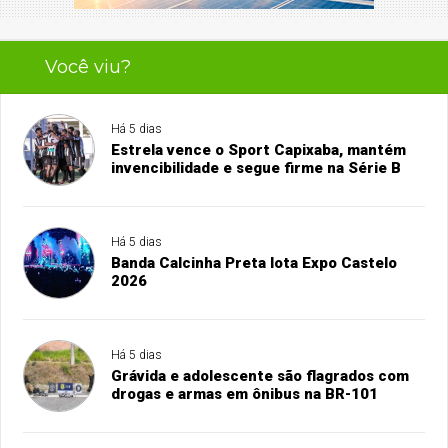
Você viu?
Há 5 dias
Estrela vence o Sport Capixaba, mantém
invencibilidade e segue firme na Série B
Há 5 dias
Banda Calcinha Preta lota Expo Castelo
2026
Há 5 dias
Grávida e adolescente são flagrados com
drogas e armas em ônibus na BR-101