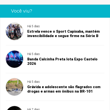
Você viu?
Há 5 dias
Estrela vence o Sport Capixaba, mantém
invencibilidade e segue firme na Série B
Há 5 dias
Banda Calcinha Preta lota Expo Castelo
2026
Há 5 dias
Grávida e adolescente são flagrados com
drogas e armas em ônibus na BR-101
Há 7 dias