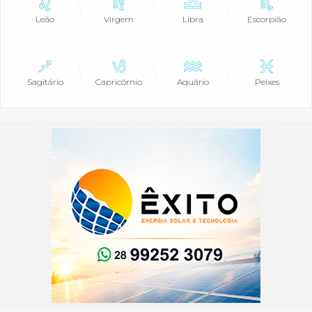
Leão
Virgem
Libra
Escorpião
Sagitário
Capricórnio
Aquário
Peixes