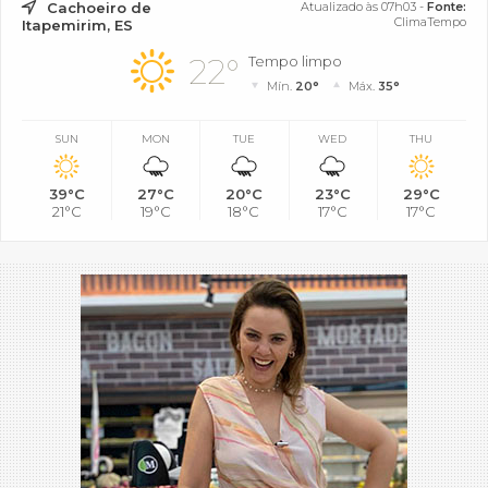
Cachoeiro de
Atualizado às 07h03 -
Fonte:
ClimaTempo
Itapemirim, ES
22°
Tempo limpo
Mín.
20°
Máx.
35°
SUN
MON
TUE
WED
THU
39°C
27°C
20°C
23°C
29°C
21°C
19°C
18°C
17°C
17°C