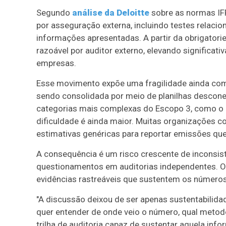
Segundo
análise da Deloitte
sobre as normas IFR
por asseguração externa, incluindo testes relacio
informações apresentadas. A partir da obrigatori
razoável por auditor externo, elevando significati
empresas.
Esse movimento expõe uma fragilidade ainda com
sendo consolidada por meio de planilhas descone
categorias mais complexas do Escopo 3, como o 
dificuldade é ainda maior. Muitas organizações c
estimativas genéricas para reportar emissões qu
A consequência é um risco crescente de inconsist
questionamentos em auditorias independentes. O
evidências rastreáveis que sustentem os números
"A discussão deixou de ser apenas sustentabilid
quer entender de onde veio o número, qual metodolo
trilha de auditoria capaz de sustentar aquela info