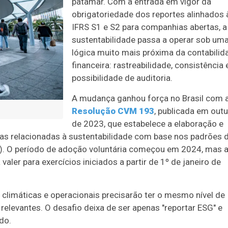
patamar. Com a entrada em vigor da
obrigatoriedade dos reportes alinhados 
IFRS S1 e S2 para companhias abertas, a
sustentabilidade passa a operar sob um
lógica muito mais próxima da contabilid
financeira: rastreabilidade, consistência 
possibilidade de auditoria.
A mudança ganhou força no Brasil com 
Resolução CVM 193
, publicada em out
de 2023, que estabelece a elaboração e
ras relacionadas à sustentabilidade com base nos padrões 
SB). O período de adoção voluntária começou em 2024, mas 
ler para exercícios iniciados a partir de 1º de janeiro de
, climáticas e operacionais precisarão ter o mesmo nível de
elevantes. O desafio deixa de ser apenas "reportar ESG" e
do.