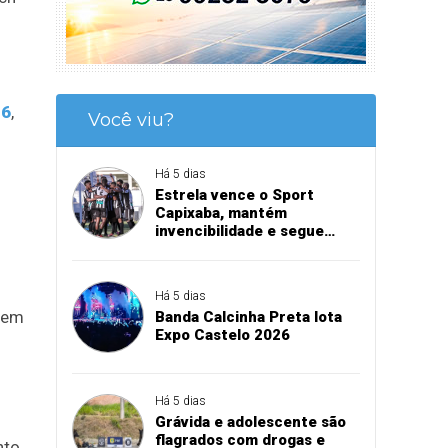
26
,
Você viu?
Há 5 dias
Estrela vence o Sport
Capixaba, mantém
invencibilidade e segue
firme na Série B
Há 5 dias
dem
Banda Calcinha Preta lota
Expo Castelo 2026
Há 5 dias
Grávida e adolescente são
flagrados com drogas e
nto