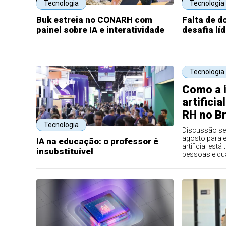
Tecnologia
Tecnologia
Buk estreia no CONARH com
Falta de d
painel sobre IA e interatividade
desafia lí
Tecnologia
Como a i
artifici
RH no Br
Tecnologia
Discussão se
agosto para e
IA na educação: o professor é
artificial es
insubstituível
pessoas e qua