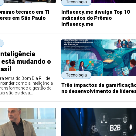
Tecnologia
omínio técnico em TI
Influency.me divulga Top 10
deres em São Paulo
indicados do Prêmio
Influency.me
nteligência
al está mudando o
asil
Tecnologia
rá tema do Bom Dia RH de
ntender como a inteligência
Três impactos da gamificaçã
tá transformando a gestão de
no desenvolvimento de lídere
is são os desa...