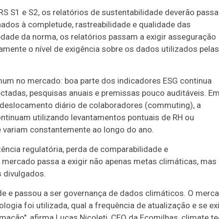
S S1 e S2, os relatórios de sustentabilidade deverão passa
nados à completude, rastreabilidade e qualidade das
edade da norma, os relatórios passam a exigir asseguração
vamente o nível de exigência sobre os dados utilizados pelas
um no mercado: boa parte dos indicadores ESG continua
ctadas, pesquisas anuais e premissas pouco auditáveis. E
deslocamento diário de colaboradores (commuting), a
ontinuam utilizando levantamentos pontuais de RH ou
e variam constantemente ao longo do ano.
ência regulatória, perda de comparabilidade e
 mercado passa a exigir não apenas metas climáticas, mas
 divulgados.
ade e passou a ser governança de dados climáticos. O merc
gia foi utilizada, qual a frequência de atualização e se ex
rmação", afirma Lucas Nicoleti, CEO da Ecomilhas, climate t