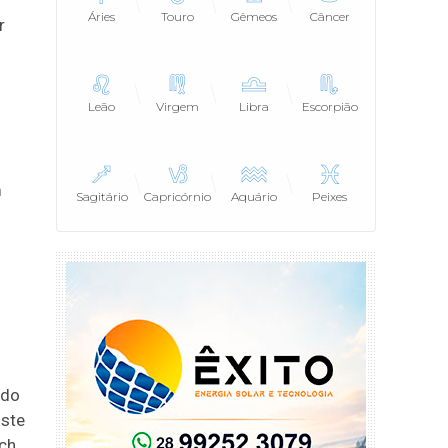
Áries
Touro
Gêmeos
Câncer
r
Leão
Virgem
Libra
Escorpião
m
Sagitário
Capricórnio
Aquário
Peixes
ado
iste
ech