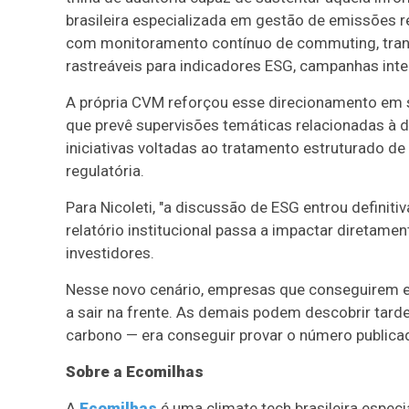
brasileira especializada em gestão de emissões 
com monitoramento contínuo de commuting, tra
rastreáveis para indicadores ESG, campanhas inter
A própria CVM reforçou esse direcionamento em
que prevê supervisões temáticas relacionadas à d
iniciativas voltadas ao tratamento estruturado d
regulatória.
Para Nicoleti, "a discussão de ESG entrou definit
relatório institucional passa a impactar diretame
investidores.
Nesse novo cenário, empresas que conseguirem es
a sair na frente. As demais podem descobrir tar
carbono — era conseguir provar o número publica
Sobre a Ecomilhas
A
Ecomilhas
é uma climate tech brasileira espe