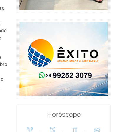
às
a
ade
e
a
ubro
do
a
Horóscopo