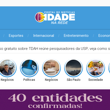
Esportes
Internacional
Entretenimento
Econo
 tempo de ir ao Poupatempo? Veja estações de Metrô com tote
Negócios
Políticas
Negócios
São Paulo
Sociedade