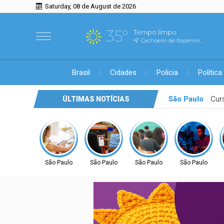
Saturday, 08 de August de 2026
35°
Tempo limpo
Cachoeiro de Itapemirim, ES
Brasil
Cidades
Polícia
Política
São Paulo
Sem
ÚLTIMAS NOTÍCIAS
São Paulo
São Paulo
São Paulo
São Paulo