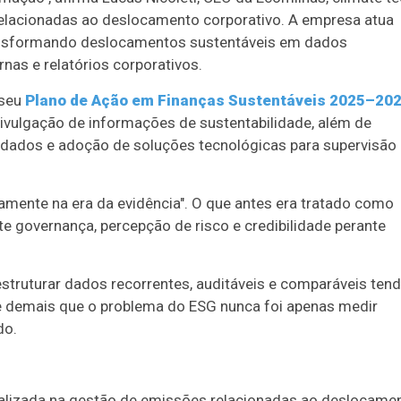
relacionadas ao deslocamento corporativo. A empresa atua
nsformando deslocamentos sustentáveis em dados
nas e relatórios corporativos.
 seu
Plano de Ação em Finanças Sustentáveis 2025–20
ivulgação de informações de sustentabilidade, além de
e dados e adoção de soluções tecnológicas para supervisão
ivamente na era da evidência". O que antes era tratado como
nte governança, percepção de risco e credibilidade perante
truturar dados recorrentes, auditáveis e comparáveis ten
de demais que o problema do ESG nunca foi apenas medir
do.
cializada na gestão de emissões relacionadas ao deslocame