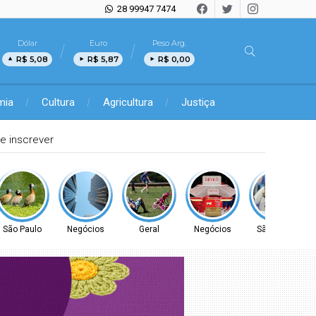
28 99947 7474
Dólar
Euro
Peso Arg.
R$ 5,08
R$ 5,87
R$ 0,00
mia
Cultura
Agricultura
Justiça
ns de autoatendimento
São Paulo
Negócios
Geral
Negócios
São Paulo