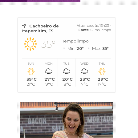
Cachoeiro de
Atualizado às 13h03 -
Fonte:
ClimaTempo
Itapemirim, ES
35°
Tempo limpo
Mín.
20°
Máx.
35°
SUN
MON
TUE
WED
THU
39°C
27°C
20°C
23°C
29°C
21°C
19°C
18°C
17°C
17°C